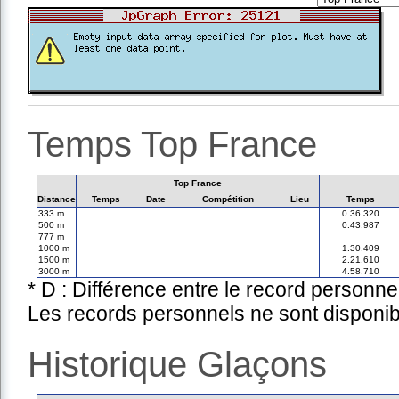
Temps Top France
Top France
Distance
Temps
Date
Compétition
Lieu
Temps
333 m
0.36.320
500 m
0.43.987
777 m
1000 m
1.30.409
1500 m
2.21.610
3000 m
4.58.710
* D : Différence entre le record personne
Les records personnels ne sont disponib
Historique Glaçons