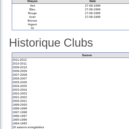
Glaçon
Date
Vert
27-08-1999
Bleu
27-08-1999
Rouge
27-08-1999
Acier
27-08-1999
Bronze
Argent
Or
Historique Clubs
Saison
2011-2012
2010-2011
2009-2010
2008-2009
2007-2008
2006-2007
2005-2006
2004-2005
2003-2004
2002-2003
2001-2002
2000-2001
1999-2000
1998-1999
1997-1998
1996-1997
1995-1996
1994-1995
18 saisons enregistrées