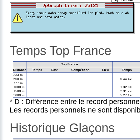
Temps Top France
Top France
Distance
Temps
Date
Compétition
Lieu
Temps
333 m
500 m
0.44.470
777 m
1000 m
1.32.810
1500 m
2.31.790
3000 m
5.27.120
* D : Différence entre le record personne
Les records personnels ne sont disponib
Historique Glaçons