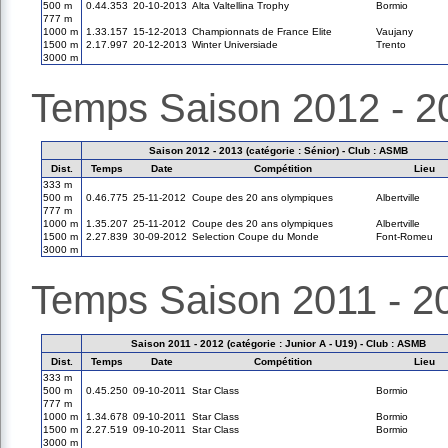
500 m
0.44.353
20-10-2013
Alta Valtellina Trophy
Bormio
777 m
1000 m
1.33.157
15-12-2013
Championnats de France Elite
Vaujany
1500 m
2.17.997
20-12-2013
Winter Universiade
Trento
3000 m
Temps Saison 2012 - 2
Saison 2012 - 2013 (catégorie : Sénior) - Club : ASMB
Dist.
Temps
Date
Compétition
Lieu
333 m
500 m
0.46.775
25-11-2012
Coupe des 20 ans olympiques
Albertville
777 m
1000 m
1.35.207
25-11-2012
Coupe des 20 ans olympiques
Albertville
1500 m
2.27.839
30-09-2012
Selection Coupe du Monde
Font-Romeu
3000 m
Temps Saison 2011 - 2
Saison 2011 - 2012 (catégorie : Junior A - U19) - Club : ASMB
Dist.
Temps
Date
Compétition
Lieu
333 m
500 m
0.45.250
09-10-2011
Star Class
Bormio
777 m
1000 m
1.34.678
09-10-2011
Star Class
Bormio
1500 m
2.27.519
09-10-2011
Star Class
Bormio
3000 m