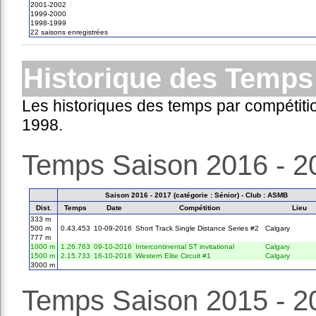
2001-2002
1999-2000
1998-1999
22 saisons enregistrées
Historique des Temps
Les historiques des temps par compétiti
1998.
Temps Saison 2016 - 2
Saison 2016 - 2017 (catégorie : Sénior) - Club : ASMB
Dist.
Temps
Date
Compétition
Lieu
333 m
500 m
0.43.453
10-09-2016
Short Track Single Distance Series #2
Calgary
777 m
1000 m
1.26.763
09-10-2016
Intercontinental ST invitational
Calgary
1500 m
2.15.733
16-10-2016
Western Elite Circuit #1
Calgary
3000 m
Temps Saison 2015 - 2