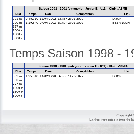
Saison 2001 - 2002 (catégorie : Junior E - U11) - Club : ASMB-
Dist.
Temps
Date
Compétition
Lieu
333 m
0.48.810
13/04/2002
Saison 2001-2002
DIJON
500 m
1.19.840
07/04/2002
Saison 2001-2002
BESANCON
777 m
1000 m
1500 m
3000 m
Temps Saison 1998 - 1
Saison 1998 - 1999 (catégorie : Junior E - U11) - Club : ASMB-
Dist.
Temps
Date
Compétition
Lieu
333 m
1.25.810
14/02/1999
Saison 1998-1999
DIJON
500 m
777 m
1000 m
1500 m
3000 m
Copyright 
La dernière mise à jour de la