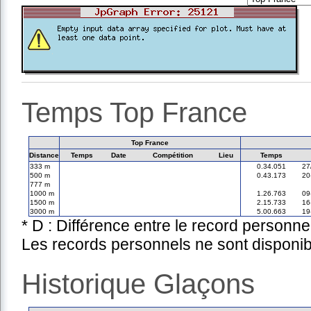
Temps Top France
Top France
Distance
Temps
Date
Compétition
Lieu
Temps
333 m
0.34.051
27
500 m
0.43.173
20
777 m
1000 m
1.26.763
09
1500 m
2.15.733
16
3000 m
5.00.663
19
* D : Différence entre le record personne
Les records personnels ne sont disponib
Historique Glaçons