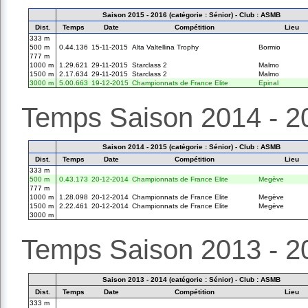
Saison 2015 - 2016 (catégorie : Sénior) - Club : ASMB
Dist.
Temps
Date
Compétition
Lieu
333 m
500 m
0.44.136
15-11-2015
Alta Valtellina Trophy
Bormio
777 m
1000 m
1.29.621
29-11-2015
Starclass 2
Malmo
1500 m
2.17.634
29-11-2015
Starclass 2
Malmo
3000 m
5.00.663
19-12-2015
Championnats de France Elite
Epinal
Temps Saison 2014 - 2
Saison 2014 - 2015 (catégorie : Sénior) - Club : ASMB
Dist.
Temps
Date
Compétition
Lieu
333 m
500 m
0.43.173
20-12-2014
Championnats de France Elite
Megève
777 m
1000 m
1.28.098
20-12-2014
Championnats de France Elite
Megève
1500 m
2.22.461
20-12-2014
Championnats de France Elite
Megève
3000 m
Temps Saison 2013 - 2
Saison 2013 - 2014 (catégorie : Sénior) - Club : ASMB
Dist.
Temps
Date
Compétition
Lieu
333 m