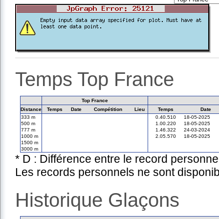
Temps Top France
Top France
Distance
Temps
Date
Compétition
Lieu
Temps
Date
333 m
0.40.510
18-05-2025
500 m
1.00.220
18-05-2025
777 m
1.46.322
24-03-2024
1000 m
2.05.570
18-05-2025
1500 m
3000 m
* D : Différence entre le record personne
Les records personnels ne sont disponib
Historique Glaçons