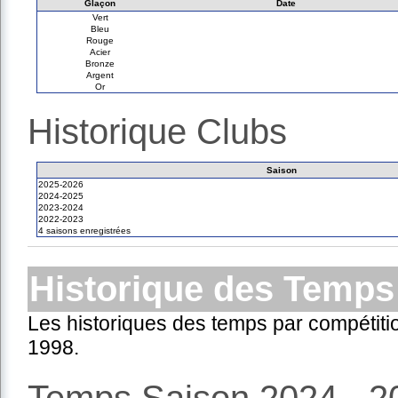
Glaçon
Date
Vert
Bleu
Rouge
Acier
Bronze
Argent
Or
Historique Clubs
Saison
2025-2026
2024-2025
2023-2024
2022-2023
4 saisons enregistrées
Historique des Temps
Les historiques des temps par compétiti
1998.
Temps Saison 2024 - 2