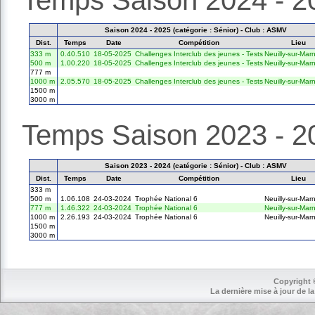
Saison 2024 - 2025 (catégorie : Sénior) - Club : ASMV
Dist.
Temps
Date
Compétition
Lieu
333 m
0.40.510
18-05-2025
Challenges Interclub des jeunes - Tests
Neuilly-sur-Mar
500 m
1.00.220
18-05-2025
Challenges Interclub des jeunes - Tests
Neuilly-sur-Mar
777 m
1000 m
2.05.570
18-05-2025
Challenges Interclub des jeunes - Tests
Neuilly-sur-Mar
1500 m
3000 m
Temps Saison 2023 - 2
Saison 2023 - 2024 (catégorie : Sénior) - Club : ASMV
Dist.
Temps
Date
Compétition
Lieu
333 m
500 m
1.06.108
24-03-2024
Trophée National 6
Neuilly-sur-Mar
777 m
1.46.322
24-03-2024
Trophée National 6
Neuilly-sur-Mar
1000 m
2.26.193
24-03-2024
Trophée National 6
Neuilly-sur-Mar
1500 m
3000 m
Copyright 
La dernière mise à jour de la