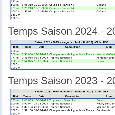
333 m
500 m
0.56.318
11-01-2026
Coupe de France #4
Orléans
777 m
1.28.240
11-01-2026
Coupe de France #4
Orléans
1000 m
1.59.071
11-01-2026
Coupe de France #4
Orléans
1500 m
3000 m
Temps Saison 2024 - 2
Saison 2024 - 2025 (catégorie : Junior D - U13) - Club : USF
Dist.
Temps
Date
Compétition
Lieu
333 m
500 m
0.56.080
27-04-2025
Championnats de Ligue Ile de France
Meudon-la-Forê
777 m
1.31.088
02-03-2025
Trophée National 4
Fontenay-sous-
1000 m
1.54.875
15-12-2024
Trophée National 1
Reims
1500 m
3000 m
Temps Saison 2023 - 2
Saison 2023 - 2024 (catégorie : Junior E - U11) - Club : USF
Dist.
Temps
Date
Compétition
Lieu
333 m
0.40.863
15-10-2023
Trophée du Grand Lion
Belfort
500 m
0.59.047
24-03-2024
Trophée National 6
Neuilly-sur-Mar
777 m
1.33.194
26-11-2023
Trophée National 2
Meudon-la-Forê
1000 m
1.57.180
31-03-2024
Championnats de Ligue Ile de France
Courbevoie
1500 m