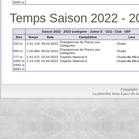
3000 m
Temps Saison 2022 - 2
Saison 2022 - 2023 (catégorie : Junior E - U11) - Club : USF
Dist.
Temps
Date
Compétition
Lieu
Championnat de France par
333 m
0.41.218
09-04-2023
Cholet
Catégories
Championnat de France par
500 m
1.00.994
09-04-2023
Cholet
Catégories
777 m
1.41.472
02-04-2023
Trophée National 6
Charleville-Méz
1000 m
2.14.149
02-04-2023
Trophée National 6
Charleville-Méz
1500 m
3000 m
Copyright 
La dernière mise à jour de la