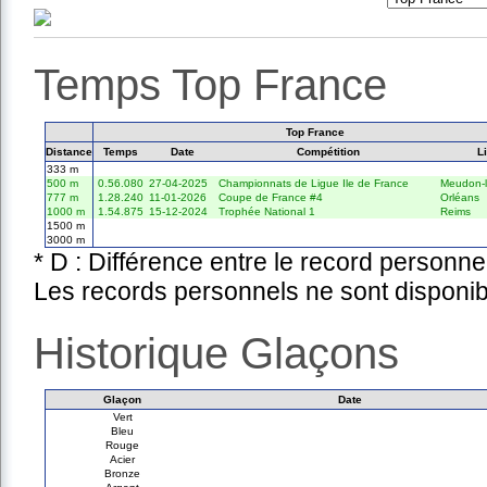
Temps Top France
Top France
Distance
Temps
Date
Compétition
L
333 m
500 m
0.56.080
27-04-2025
Championnats de Ligue Ile de France
Meudon-l
777 m
1.28.240
11-01-2026
Coupe de France #4
Orléans
1000 m
1.54.875
15-12-2024
Trophée National 1
Reims
1500 m
3000 m
* D : Différence entre le record personne
Les records personnels ne sont disponib
Historique Glaçons
Glaçon
Date
Vert
Bleu
Rouge
Acier
Bronze