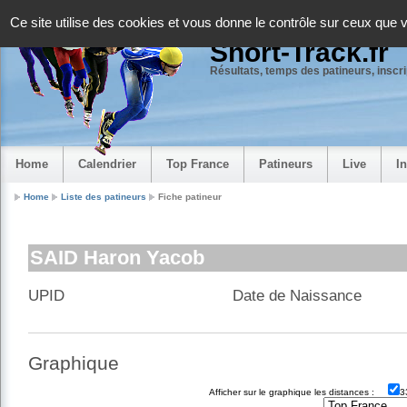
Panneau de gestion des cookies
Ce site utilise des cookies et vous donne le contrôle sur ceux que 
Short-Track.fr
Résultats, temps des patineurs, inscrip
Home
Calendrier
Top France
Patineurs
Live
I
Home
Liste des patineurs
Fiche patineur
SAID Haron Yacob
UPID
Date de Naissance
Graphique
Afficher sur le graphique les distances :