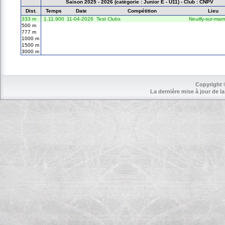
Saison 2025 - 2026 (catégorie : Junior E - U11) - Club : CNPV
Dist.
Temps
Date
Compétition
Lieu
333 m
1.11.900
11-04-2026
Test Clubs
Neuilly-sur-mar
500 m
777 m
1000 m
1500 m
3000 m
Copyright 
La dernière mise à jour de la