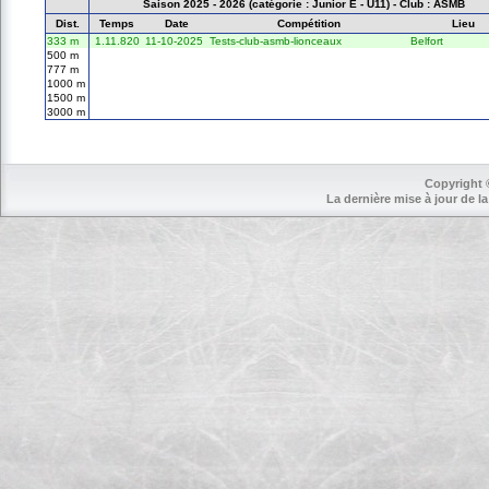
Saison 2025 - 2026 (catégorie : Junior E - U11) - Club : ASMB
Dist.
Temps
Date
Compétition
Lieu
333 m
1.11.820
11-10-2025
Tests-club-asmb-lionceaux
Belfort
500 m
777 m
1000 m
1500 m
3000 m
Copyright 
La dernière mise à jour de la