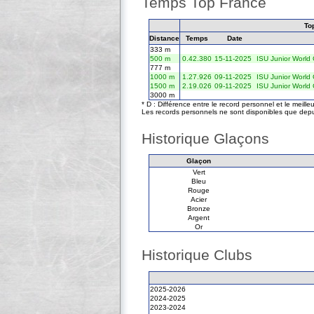
Temps Top France
To
Distance
Temps
Date
333 m
500 m
0.42.380
15-11-2025
ISU Junior World
777 m
1000 m
1.27.926
09-11-2025
ISU Junior World
1500 m
2.19.026
09-11-2025
ISU Junior World
3000 m
* D : Différence entre le record personnel et le meill
Les records personnels ne sont disponibles que depu
Historique Glaçons
Glaçon
Vert
Bleu
Rouge
Acier
Bronze
Argent
Or
Historique Clubs
2025-2026
2024-2025
2023-2024