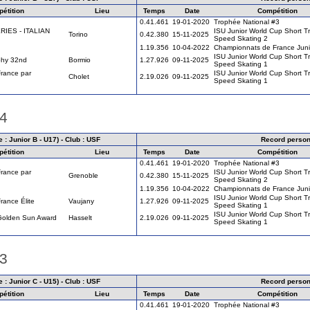
étition
Lieu
Temps
Date
Compétition
0.41.461
19-01-2020
Trophée National #3
IES - ITALIAN
ISU Junior World Cup Short T
Torino
0.42.380
15-11-2025
Speed Skating 2
1.19.356
10-04-2022
Championnats de France Juni
ISU Junior World Cup Short T
ophy 32nd
Bormio
1.27.926
09-11-2025
Speed Skating 1
rance par
ISU Junior World Cup Short T
Cholet
2.19.026
09-11-2025
Speed Skating 1
24
 : Junior B - U17) - Club : USF
Record person
étition
Lieu
Temps
Date
Compétition
0.41.461
19-01-2020
Trophée National #3
rance par
ISU Junior World Cup Short T
Grenoble
0.42.380
15-11-2025
Speed Skating 2
1.19.356
10-04-2022
Championnats de France Juni
ISU Junior World Cup Short T
ance Élite
Vaujany
1.27.926
09-11-2025
Speed Skating 1
ISU Junior World Cup Short T
Golden Sun Award
Hasselt
2.19.026
09-11-2025
Speed Skating 1
23
 : Junior C - U15) - Club : USF
Record person
étition
Lieu
Temps
Date
Compétition
0.41.461
19-01-2020
Trophée National #3