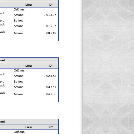
Lieu
D*
Orléans
rack
Astana
0.01.427
ors
Belfort
rack
Astana
0.01.207
rack
Astana
0.08.949
nel
Lieu
D*
Orléans
rack
Astana
0.02.453
ors
Belfort
rack
Astana
0.03.651
rack
Astana
0.04.956
nel
Lieu
D*
Orléans