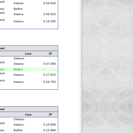
rack
Astana
0.04.634
ors
Belfort
rack
Astana
0.09.810
rack
Astana
0.14.335
nel
Lieu
D*
Orléans
rack
Astana
0.07.568
ors
Belfort
-
rack
Astana
0.17.815
rack
Astana
0.24.750
nel
Lieu
D*
Orléans
rack
Astana
0.15.699
ors
Belfort
0.12.886