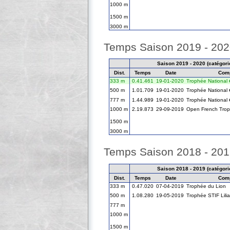
1000 m
1500 m
3000 m
Temps Saison 2019 - 20
Saison 2019 - 2020 (catégorie
Dist.
Temps
Date
Comp
333 m
0.41.461
19-01-2020
Trophée National 
500 m
1.01.709
19-01-2020
Trophée National 
777 m
1.44.989
19-01-2020
Trophée National 
1000 m
2.19.873
29-09-2019
Open French Tro
1500 m
3000 m
Temps Saison 2018 - 20
Saison 2018 - 2019 (catégorie
Dist.
Temps
Date
Comp
333 m
0.47.020
07-04-2019
Trophée du Lion
500 m
1.08.280
19-05-2019
Trophée STIF Lili
777 m
1000 m
1500 m