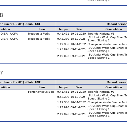
18
 : Junior E - U11) - Club : USF
Record person
étition
Lieu
Temps
Date
Compétition
VIGIER - UCPA
Meudon la Forêt
0.41.461
19-01-2020
Trophée National #3
ISU Junior World Cup Short T
VIGIER - UCPA
Meudon la Forêt
0.42.380
15-11-2025
Speed Skating 2
1.19.356
10-04-2022
Championnats de France Juni
ISU Junior World Cup Short T
1.27.926
09-11-2025
Speed Skating 1
ISU Junior World Cup Short T
2.19.026
09-11-2025
Speed Skating 1
17
 : Junior E - U11) - Club : USF
Record person
étition
Lieu
Temps
Date
Compétition
Fontenay-sous-Bois
0.41.461
19-01-2020
Trophée National #3
ISU Junior World Cup Short T
0.42.380
15-11-2025
Speed Skating 2
1.19.356
10-04-2022
Championnats de France Juni
ISU Junior World Cup Short T
1.27.926
09-11-2025
Speed Skating 1
ISU Junior World Cup Short T
2.19.026
09-11-2025
Speed Skating 1