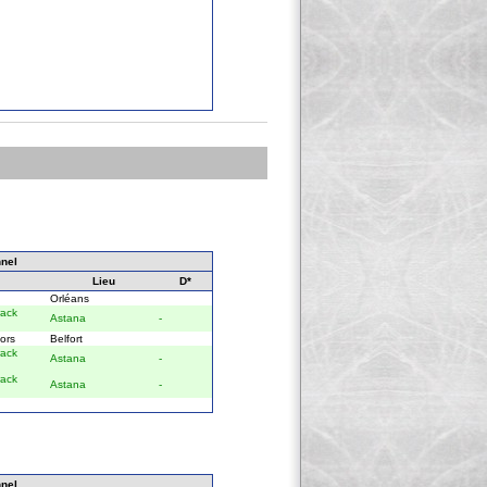
nel
Lieu
D*
Orléans
rack
Astana
-
ors
Belfort
rack
Astana
-
rack
Astana
-
nel