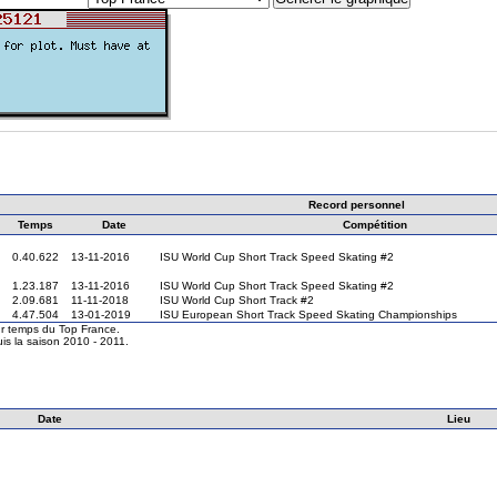
Record personnel
Temps
Date
Compétition
0.40.622
13-11-2016
ISU World Cup Short Track Speed Skating #2
1.23.187
13-11-2016
ISU World Cup Short Track Speed Skating #2
2.09.681
11-11-2018
ISU World Cup Short Track #2
4.47.504
13-01-2019
ISU European Short Track Speed Skating Championships
eur temps du Top France.
is la saison 2010 - 2011.
Date
Lieu