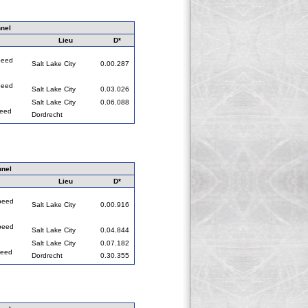
nel
Lieu
D*
peed
Salt Lake City
0.00.287
peed
Salt Lake City
0.03.026
Salt Lake City
0.06.088
peed
Dordrecht
nnel
Lieu
D*
peed
Salt Lake City
0.00.916
peed
Salt Lake City
0.04.844
2
Salt Lake City
0.07.182
peed
Dordrecht
0.30.355