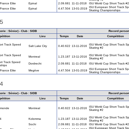
rance Elite
Epinal
2.09.681
11-11-2018
ISU World Cup Short Track #2
ISU European Short Track S
rance Elite
Epinal
4.47.504
13-01-2019
Skating Championships
15
rie : Sénior) - Club : SIDB
Record person
étition
Lieu
Temps
Date
Compétition
ort Track Speed
ISU World Cup Short Track S
Salt Lake City
0.40.622
13-11-2016
Skating #2
ort Track Speed
ISU World Cup Short Track S
Montreal
1.23.187
13-11-2016
Skating #2
rt Track Speed
Dordrecht
2.09.681
11-11-2018
ISU World Cup Short Track #2
ships
ISU European Short Track S
rance Elite
Megève
4.47.504
13-01-2019
Skating Championships
14
rie : Sénior) - Club : SIDB
Record person
étition
Lieu
Temps
Date
Compétition
ISU World Cup Short Track S
 monde
Montreal
0.40.622
13-11-2016
Skating #2
ISU World Cup Short Track S
4
Kolomma
1.23.187
13-11-2016
Skating #2
Sochi
2.09.681
11-11-2018
ISU World Cup Short Track #2
ISU European Short Track S