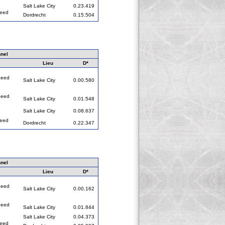
Salt Lake City
0.23.419
peed
Dordrecht
0.15.504
nel
Lieu
D*
peed
Salt Lake City
0.00.580
peed
Salt Lake City
0.01.548
Salt Lake City
0.08.637
peed
Dordrecht
0.22.347
nel
Lieu
D*
peed
Salt Lake City
0.00.162
peed
Salt Lake City
0.01.844
Salt Lake City
0.04.373
peed