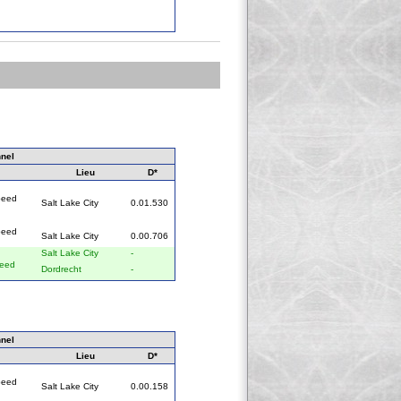
nel
Lieu
D*
peed
Salt Lake City
0.01.530
peed
Salt Lake City
0.00.706
Salt Lake City
-
peed
Dordrecht
-
nel
Lieu
D*
peed
Salt Lake City
0.00.158