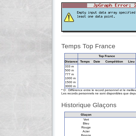
Temps Top France
Top France
Distance
Temps
Date
Compétition
Lieu
333 m
500 m
777 m
1000 m
1500 m
3000 m
* D : Différence entre le record personnel et le meill
Les records personnels ne sont disponibles que depu
Historique Glaçons
Glaçon
Vert
Bleu
Rouge
Acier
Bronze