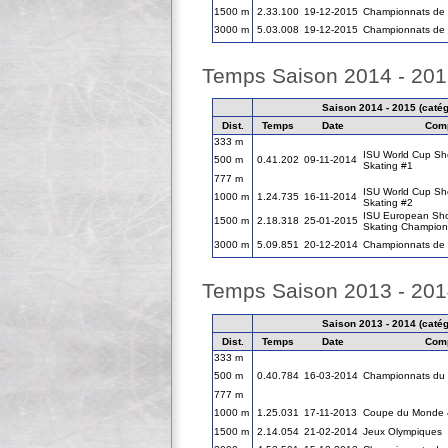
1500 m
2.33.100
19-12-2015
Championnats de F
3000 m
5.03.008
19-12-2015
Championnats de F
Temps Saison 2014 - 20
Saison 2014 - 2015 (catégo
Dist.
Temps
Date
Comp
333 m
ISU World Cup Sh
500 m
0.41.202
09-11-2014
Skating #1
777 m
ISU World Cup Sh
1000 m
1.24.735
16-11-2014
Skating #2
ISU European Sho
1500 m
2.18.318
25-01-2015
Skating Champion
3000 m
5.09.851
20-12-2014
Championnats de F
Temps Saison 2013 - 20
Saison 2013 - 2014 (catégo
Dist.
Temps
Date
Comp
333 m
500 m
0.40.784
16-03-2014
Championnats du
777 m
1000 m
1.25.031
17-11-2013
Coupe du Monde 
1500 m
2.14.054
21-02-2014
Jeux Olympiques