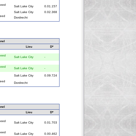
peed
Salt Lake City
0.01.157
Salt Lake City
0.02.368
peed
Dordrecht
nel
Lieu
D*
peed
Salt Lake City
-
peed
Salt Lake City
-
Salt Lake City
0.09.724
peed
Dordrecht
nel
Lieu
D*
peed
Salt Lake City
0.01.703
peed
Salt Lake City
0.00.462