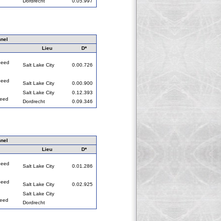
Dordrecht
0.05.997
nel
Lieu
D*
peed
Salt Lake City
0.00.726
peed
Salt Lake City
0.00.900
Salt Lake City
0.12.393
peed
Dordrecht
0.09.346
nel
Lieu
D*
peed
Salt Lake City
0.01.286
peed
Salt Lake City
0.02.925
Salt Lake City
peed
Dordrecht