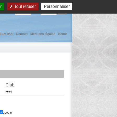
r
Tout refuser
Personnaliser
User :
Pass :
Contact
Mentions légales
Home
Flux RSS
Club
FFSG
3000 m