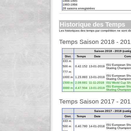
1994-1995
1993-1994
28 saisons enregistrées
Historique des Temps
Les historiques des temps par compétition ne sont d
Temps Saison 2018 - 20
Saison 2018 - 2019 (catégo
Dist.
Temps
Date
Comp
333 m
ISU European Sho
500 m
0.42.152
13-01-2019
Skating Champion
777 m
ISU European Sho
1000 m
1.23.893
13-01-2019
Skating Champion
1500 m
2.09.681
11-11-2018
ISU World Cup Sho
ISU European Sho
3000 m
4.47.504
13-01-2019
Skating Champion
Temps Saison 2017 - 20
Saison 2017 - 2018 (catégo
Dist.
Temps
Date
Comp
333 m
ISU European Sho
500 m
0.40.780
14-01-2018
Skating Champion