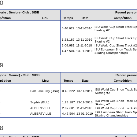
10
rie : Sénior) - Club : SIDB
Record person
étition
Lieu
Temps
Date
Compétition
ISU World Cup Short Track S
0
0.40.622
13-11-2016
Skating #2
ISU World Cup Short Track S
0
1.23.187
13-11-2016
Skating #2
0
2.09.681
11-11-2018
ISU World Cup Short Track #2
ISU European Short Track S
4.47.504
13-01-2019
Skating Championships
09
rie : Sénior) - Club : SIDB
Record perso
étition
Lieu
Temps
Date
Compétition
ISU World Cup Short Track S
9
Salt Lake City (USA)
0.40.622
13-11-2016
Skating #2
ISU World Cup Short Track S
9
Sophia (BUL)
1.23.187
13-11-2016
Skating #2
9
ALBERTVILLE
2.09.681
11-11-2018
ISU World Cup Short Track #
ISU European Short Track S
9
ALBERTVILLE
4.47.504
13-01-2019
Skating Championships
08