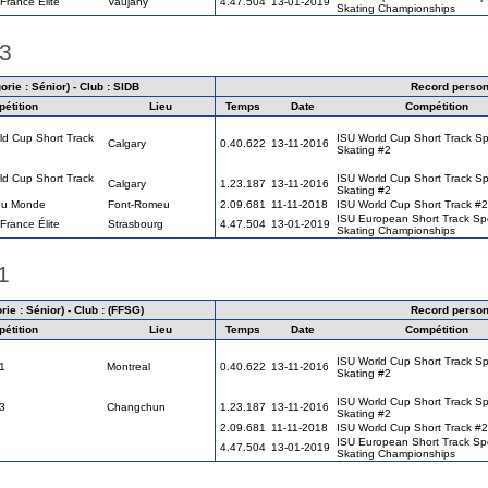
rance Elite
Vaujany
4.47.504
13-01-2019
Skating Championships
13
rie : Sénior) - Club : SIDB
Record person
étition
Lieu
Temps
Date
Compétition
d Cup Short Track
ISU World Cup Short Track S
Calgary
0.40.622
13-11-2016
Skating #2
d Cup Short Track
ISU World Cup Short Track S
Calgary
1.23.187
13-11-2016
Skating #2
du Monde
Font-Romeu
2.09.681
11-11-2018
ISU World Cup Short Track #2
ISU European Short Track S
rance Élite
Strasbourg
4.47.504
13-01-2019
Skating Championships
1
ie : Sénior) - Club : (FFSG)
Record person
étition
Lieu
Temps
Date
Compétition
ISU World Cup Short Track S
1
Montreal
0.40.622
13-11-2016
Skating #2
ISU World Cup Short Track S
3
Changchun
1.23.187
13-11-2016
Skating #2
2.09.681
11-11-2018
ISU World Cup Short Track #2
ISU European Short Track S
4.47.504
13-01-2019
Skating Championships