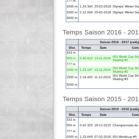
777 m
1000 m
1.24.344
25-02-2018
Olympic Winter G
1500 m
2.12.049
25-02-2018
Olympic Winter G
3000 m
Temps Saison 2016 - 20
Saison 2016 - 2017 (catégo
Dist.
Temps
Date
Comp
333 m
ISU World Cup Sh
500 m
0.40.622
13-11-2016
Skating #2
777 m
ISU World Cup Sh
1000 m
1.23.187
13-11-2016
Skating #2
ISU World Cup Sh
1500 m
2.19.405
11-12-2016
Skating #3
3000 m
Temps Saison 2015 - 20
Saison 2015 - 2016 (catégo
Dist.
Temps
Date
Comp
333 m
500 m
0.42.325
19-12-2015
Championnats de F
777 m
1000 m
1.23.649
07-02-2016
ISU Worldcup #5