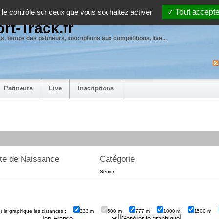
 le contrôle sur ceux que vous souhaitez activer
Tout accepte
rt-Track.fr
s, temps des patineurs, inscriptions aux compétitions, live...
Patineurs
Live
Inscriptions
te de Naissance
Catégorie
Senior
sur le graphique les distances :
333 m
500 m
777 m
1000 m
1500 m