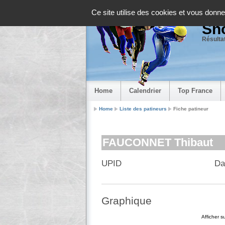
Panneau de gestion des cookies
Ce site utilise des cookies et vous donne
Sho
Résultat
Home
Calendrier
Top France
Home
Liste des patineurs
Fiche patineur
FAUCONNET Thibaut
UPID
Da
Graphique
Afficher 