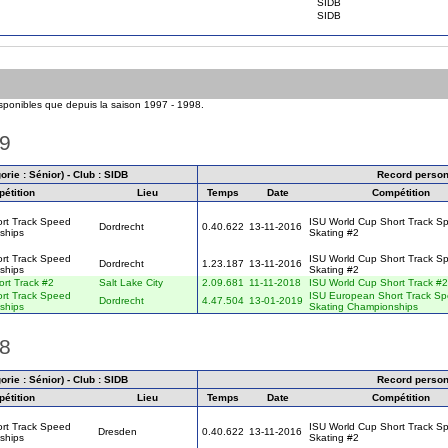
SIDB
SIDB
isponibles que depuis la saison 1997 - 1998.
19
rie : Sénior) - Club : SIDB
Record person
étition
Lieu
Temps
Date
Compétition
rt Track Speed
ISU World Cup Short Track S
Dordrecht
0.40.622
13-11-2016
ships
Skating #2
rt Track Speed
ISU World Cup Short Track S
Dordrecht
1.23.187
13-11-2016
ships
Skating #2
rt Track #2
Salt Lake City
2.09.681
11-11-2018
ISU World Cup Short Track #2
rt Track Speed
ISU European Short Track S
Dordrecht
4.47.504
13-01-2019
ships
Skating Championships
18
rie : Sénior) - Club : SIDB
Record person
étition
Lieu
Temps
Date
Compétition
rt Track Speed
ISU World Cup Short Track S
Dresden
0.40.622
13-11-2016
ships
Skating #2