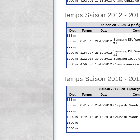
3000 m
4.53.501
15-12-2013
Championnats de F
Temps Saison 2012 - 20
Saison 2012 - 2013 (catégo
Dist.
Temps
Date
Comp
333 m
Samsung ISU Worl
500 m
0.41.348
21-10-2012
#1
777 m
Samsung ISU Worl
1000 m
1.24.087
21-10-2012
#1
1500 m
2.22.074
30-09-2012
Selection Coupe 
3000 m
4.56.850
16-12-2012
Championnats de F
Temps Saison 2010 - 201
Saison 2010 - 2011 (catégor
Dist.
Temps
Date
Comp
333 m
500 m
0.41.908
25-10-2010
Coupe du Monde 
777 m
1000 m
1:26.112
05-12-2010
Coupe du Monde 
1500 m
3000 m