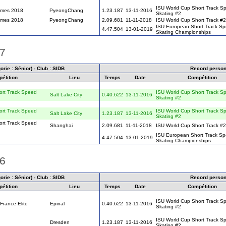
ISU World Cup Short Track S
ames 2018
PyeongChang
1.23.187
13-11-2016
Skating #2
ames 2018
PyeongChang
2.09.681
11-11-2018
ISU World Cup Short Track #2
ISU European Short Track S
4.47.504
13-01-2019
Skating Championships
17
rie : Sénior) - Club : SIDB
Record person
étition
Lieu
Temps
Date
Compétition
ort Track Speed
ISU World Cup Short Track S
Salt Lake City
0.40.622
13-11-2016
Skating #2
ort Track Speed
ISU World Cup Short Track S
Salt Lake City
1.23.187
13-11-2016
Skating #2
ort Track Speed
Shanghai
2.09.681
11-11-2018
ISU World Cup Short Track #2
ISU European Short Track S
4.47.504
13-01-2019
Skating Championships
16
rie : Sénior) - Club : SIDB
Record person
étition
Lieu
Temps
Date
Compétition
ISU World Cup Short Track S
rance Elite
Epinal
0.40.622
13-11-2016
Skating #2
ISU World Cup Short Track S
Dresden
1.23.187
13-11-2016
Skating #2