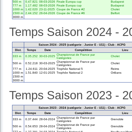
500 m
0.47.821
08-03-2026
Finale Europa cup
Budapest
777 m
1.17.482
08-03-2026
Finale Europa cup
Budapest
1000 m
1.42.020
23-11-2025
Coupe de France #2
Cholet
1500 m
2.44.152
26-04-2026
Coupe de France #6
Belfort
3000 m
Temps Saison 2024 - 2
Saison 2024 - 2025 (catégorie : Junior E - U11) - Club : ACPG
Dist.
Temps
Date
Compétition
Lieu
Championnat de France par
333 m
0.35.252
30-03-2025
Cholet
Catégories
Championnat de France par
500 m
0.52.218
30-03-2025
Cholet
Catégories
777 m
1.24.611
20-04-2025
Trophée National 5
Reims
1000 m
1.51.840
12-01-2025
Trophée National 2
Orléans
1500 m
3000 m
Temps Saison 2023 - 2
Saison 2023 - 2024 (catégorie : Junior E - U11) - Club : ACPG
Dist.
Temps
Date
Compétition
Lieu
Championnat de France par
333 m
0.37.444
28-04-2024
Grenoble
Catégories
Championnat de France par
500 m
0.54.653
28-04-2024
Grenoble
Catégories
777 m
1.27.291
24-03-2024
Trophée National 6
Neuilly-sur-Mar