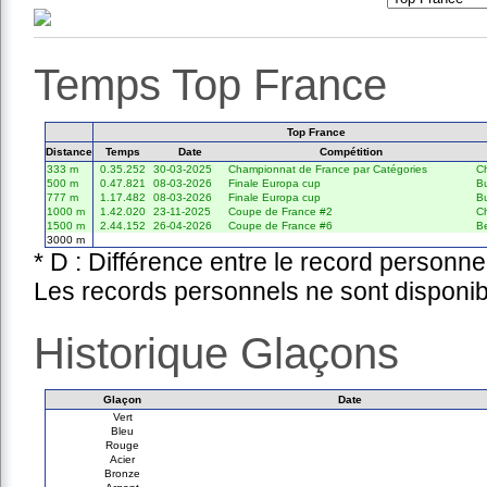
Temps Top France
Top France
Distance
Temps
Date
Compétition
333 m
0.35.252
30-03-2025
Championnat de France par Catégories
Ch
500 m
0.47.821
08-03-2026
Finale Europa cup
B
777 m
1.17.482
08-03-2026
Finale Europa cup
B
1000 m
1.42.020
23-11-2025
Coupe de France #2
Ch
1500 m
2.44.152
26-04-2026
Coupe de France #6
Be
3000 m
* D : Différence entre le record personne
Les records personnels ne sont disponib
Historique Glaçons
Glaçon
Date
Vert
Bleu
Rouge
Acier
Bronze