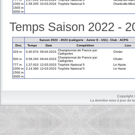
1000 m
1.58.205
10-03-2024
Trophée National 5
Charleville-Méz
1500 m
3000 m
Temps Saison 2022 - 2
Saison 2022 - 2023 (catégorie : Junior E - U11) - Club : ACPG
Dist.
Temps
Date
Compétition
Lieu
Championnat de France par
333 m
0.40.674
09-04-2023
Cholet
Catégories
Championnat de France par
500 m
0.58.293
09-04-2023
Cholet
Catégories
777 m
1.37.610
12-03-2023
Trophée National 5
Le Havre
1000 m
2.14.380
12-03-2023
Trophée National 5
Le Havre
1500 m
3000 m
Copyright 
La dernière mise à jour de la