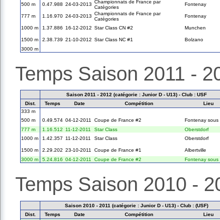
Championnats de France par
500 m
0.47.988
24-03-2013
Fontenay
Catégories
Championnats de France par
777 m
1.16.970
24-03-2013
Fontenay
Catégories
1000 m
1.37.886
16-12-2012
Star Class CN #2
Munchen
1500 m
2.38.739
21-10-2012
Star Class NC #1
Bolzano
3000 m
Temps Saison 2011 - 2
Saison 2011 - 2012 (catégorie : Junior D - U13) - Club : USF
Dist.
Temps
Date
Compétition
Lieu
333 m
500 m
0.49.574
04-12-2011
Coupe de France #2
Fontenay sous 
777 m
1.16.512
11-12-2011
Star Class
Oberstdorf
1000 m
1.42.357
11-12-2011
Star Class
Oberstdorf
1500 m
2.29.202
23-10-2011
Coupe de France #1
Albertville
3000 m
5.24.816
04-12-2011
Coupe de France #2
Fontenay sous 
Temps Saison 2010 - 2
Saison 2010 - 2011 (catégorie : Junior D - U13) - Club : (USF)
Dist.
Temps
Date
Compétition
Lieu