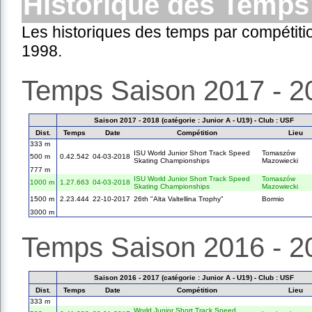
Historique des Temps
Les historiques des temps par compétiti
1998.
Temps Saison 2017 - 2
Saison 2017 - 2018 (catégorie : Junior A - U19) - Club : USF
Dist.
Temps
Date
Compétition
Lieu
333 m
ISU World Junior Short Track Speed
Tomaszów
500 m
0.42.542
04-03-2018
Skating Championships
Mazowiecki
777 m
ISU World Junior Short Track Speed
Tomaszów
1000 m
1.27.663
04-03-2018
Skating Championships
Mazowiecki
1500 m
2.23.444
22-10-2017
26th "Alta Valtellina Trophy"
Bormio
3000 m
Temps Saison 2016 - 2
Saison 2016 - 2017 (catégorie : Junior A - U19) - Club : USF
Dist.
Temps
Date
Compétition
Lieu
333 m
World Junior Short Track Speed