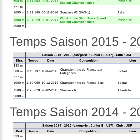
500 m
0.41.882
29-01-2017
Innsbruck
Skating Championships
777 m
1000 m
1.31.160
06-11-2016
Starclass #2 (BAS-1)
Asker
World Junior Short Track Speed
1500 m
2.21.229
29-01-2017
Innsbruck
Skating Championships
3000 m
Temps Saison 2015 - 2
Saison 2015 - 2016 (catégorie : Junior B - U17) - Club : USF
Dist.
Temps
Date
Compétition
Lieu
333 m
Championnats de France par
500 m
0.43.197
10-04-2016
Belfort
Catégories
777 m
1000 m
1.30.065
19-12-2015
Championnats de France Elite
Epinal
1500 m
2.26.629
28-02-2016
Starclass 6
Albertville
3000 m
Temps Saison 2014 - 2
Saison 2014 - 2015 (catégorie : Junior B - U17) - Club : USF
Dist.
Temps
Date
Compétition
Lieu
333 m