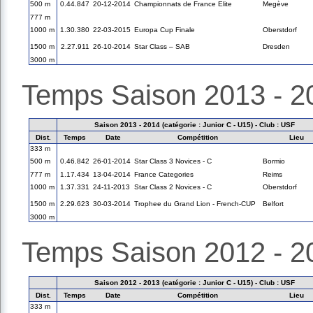
500 m
0.44.847
20-12-2014
Championnats de France Elite
Megève
777 m
1000 m
1.30.380
22-03-2015
Europa Cup Finale
Oberstdorf
1500 m
2.27.911
26-10-2014
Star Class – SAB
Dresden
3000 m
Temps Saison 2013 - 2
Saison 2013 - 2014 (catégorie : Junior C - U15) - Club : USF
Dist.
Temps
Date
Compétition
Lieu
333 m
500 m
0.46.842
26-01-2014
Star Class 3 Novices - C
Bormio
777 m
1.17.434
13-04-2014
France Categories
Reims
1000 m
1.37.331
24-11-2013
Star Class 2 Novices - C
Oberstdorf
1500 m
2.29.623
30-03-2014
Trophee du Grand Lion - French-CUP
Belfort
3000 m
Temps Saison 2012 - 2
Saison 2012 - 2013 (catégorie : Junior C - U15) - Club : USF
Dist.
Temps
Date
Compétition
Lieu
333 m