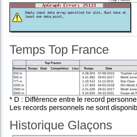
Temps Top France
Top France
Distance
Temps
Date
Compétition
Lieu
Temps
Date
333 m
0.38.003
07-08-2010
Trophée Lé
500 m
0.41.882
29-01-2017
World Juni
777 m
1.16.512
11-12-2011
Star Class
1000 m
1.27.663
04-03-2018
ISU World 
1500 m
2.21.229
29-01-2017
World Juni
3000 m
5.24.816
04-12-2011
Coupe de F
* D : Différence entre le record personne
Les records personnels ne sont disponib
Historique Glaçons