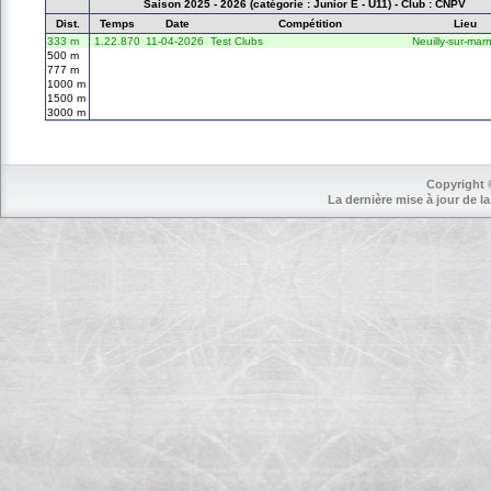
Saison 2025 - 2026 (catégorie : Junior E - U11) - Club : CNPV
Dist.
Temps
Date
Compétition
Lieu
333 m
1.22.870
11-04-2026
Test Clubs
Neuilly-sur-mar
500 m
777 m
1000 m
1500 m
3000 m
Copyright 
La dernière mise à jour de la