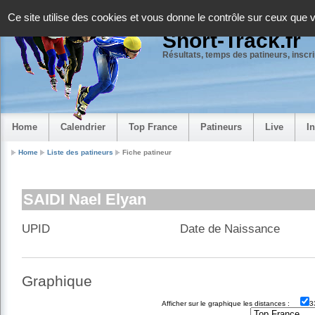
Panneau de gestion des cookies
Ce site utilise des cookies et vous donne le contrôle sur ceux que 
Short-Track.fr
Résultats, temps des patineurs, inscrip
Home
Calendrier
Top France
Patineurs
Live
I
Home
Liste des patineurs
Fiche patineur
SAIDI Nael Elyan
UPID
Date de Naissance
Graphique
Afficher sur le graphique les distances :