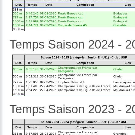
Dist.
Temps
Date
Compétition
Lieu
333 m
500 m
0.49.245
08-03-2026
Finale Europa cup
Budapest
777 m
1.17.758
08-03-2026
Finale Europa cup
Budapest
1000 m
1.41.699
08-03-2026
Finale Europa cup
Budapest
1500 m
2.44.771
08-02-2026
Coupe de France #5
Grenoble
3000 m
Temps Saison 2024 - 2
Saison 2024 - 2025 (catégorie : Junior E - U11) - Club : USF
Dist.
Temps
Date
Compétition
Lieu
Championnat de France par
333 m
0.35.146
30-03-2025
Cholet
Catégories
Championnat de France par
500 m
0.52.312
30-03-2025
Cholet
Catégories
777 m
1.25.950
02-03-2025
Trophée National 4
Fontenay-sous-
1000 m
1.51.400
27-04-2025
Championnats de Ligue Ile de France
Meudon-la-Forê
1500 m
2.54.220
27-04-2025
Championnats de Ligue Ile de France
Meudon-la-Forê
3000 m
Temps Saison 2023 - 2
Saison 2023 - 2024 (catégorie : Junior E - U11) - Club : USF
Dist.
Temps
Date
Compétition
Lieu
Championnat de France par
333 m
0.37.898
28-04-2024
Grenoble