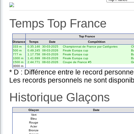
Temps Top France
Top France
Distance
Temps
Date
Compétition
333 m
0.35.146
30-03-2025
Championnat de France par Catégories
Ch
500 m
0.49.245
08-03-2026
Finale Europa cup
B
777 m
1.17.758
08-03-2026
Finale Europa cup
B
1000 m
1.41.699
08-03-2026
Finale Europa cup
B
1500 m
2.44.771
08-02-2026
Coupe de France #5
G
3000 m
* D : Différence entre le record personne
Les records personnels ne sont disponib
Historique Glaçons
Glaçon
Date
Vert
Bleu
Rouge
Acier
Bronze