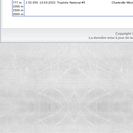
777 m
1.52.050
13-03-2022
Trophée National #5
Charleville Méz
1000 m
1500 m
3000 m
Copyright 
La dernière mise à jour de la