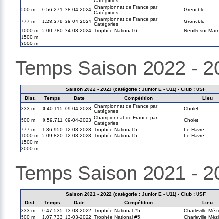
Catégories
Championnat de France par
500 m
0.56.271
28-04-2024
Grenoble
Catégories
Championnat de France par
777 m
1.28.379
28-04-2024
Grenoble
Catégories
1000 m
2.00.780
24-03-2024
Trophée National 6
Neuilly-sur-Mar
1500 m
3000 m
Temps Saison 2022 - 2
Saison 2022 - 2023 (catégorie : Junior E - U11) - Club : USF
Dist.
Temps
Date
Compétition
Lieu
Championnat de France par
333 m
0.40.115
09-04-2023
Cholet
Catégories
Championnat de France par
500 m
0.59.711
09-04-2023
Cholet
Catégories
777 m
1.36.950
12-03-2023
Trophée National 5
Le Havre
1000 m
2.09.820
12-03-2023
Trophée National 5
Le Havre
1500 m
3000 m
Temps Saison 2021 - 2
Saison 2021 - 2022 (catégorie : Junior E - U11) - Club : USF
Dist.
Temps
Date
Compétition
Lieu
333 m
0.47.535
13-03-2022
Trophée National #5
Charleville Méz
500 m
1.07.733
13-03-2022
Trophée National #5
Charleville Méz