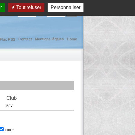
r
Tout refuser
Personnaliser
User :
Pass :
Contact
Mentions légales
Home
Flux RSS
Club
RPV
3000 m