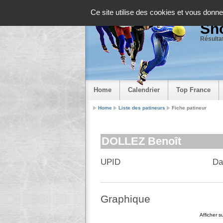
Panneau de gestion des cookies
Ce site utilise des cookies et vous donne
Sho
Résultat
Home
Calendrier
Top France
Home
Liste des patineurs
Fiche patineur
DOLLEZ Benoît
UPID
Da
Graphique
Afficher 