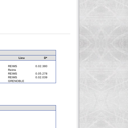
Lieu
D*
REIMS
0.02.380
Reims
REIMS
0.05.278
REIMS
0.02.039
GRENOBLE