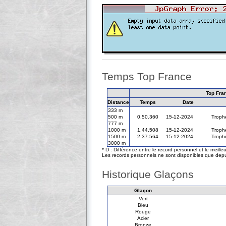
Temps Top France
Top Fra
Distance
Temps
Date
333 m
500 m
0.50.360
15-12-2024
Troph
777 m
1000 m
1.44.508
15-12-2024
Troph
1500 m
2.37.564
15-12-2024
Troph
3000 m
* D : Différence entre le record personnel et le meill
Les records personnels ne sont disponibles que depu
Historique Glaçons
Glaçon
Vert
Bleu
Rouge
Acier
Bronze