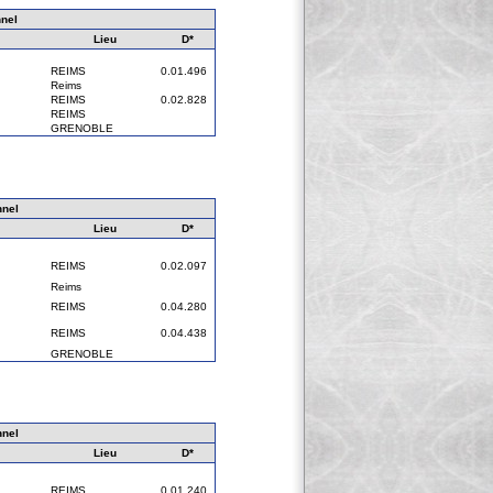
nel
Lieu
D*
REIMS
0.01.496
Reims
REIMS
0.02.828
REIMS
GRENOBLE
nnel
Lieu
D*
REIMS
0.02.097
Reims
REIMS
0.04.280
REIMS
0.04.438
GRENOBLE
nnel
Lieu
D*
REIMS
0.01.240