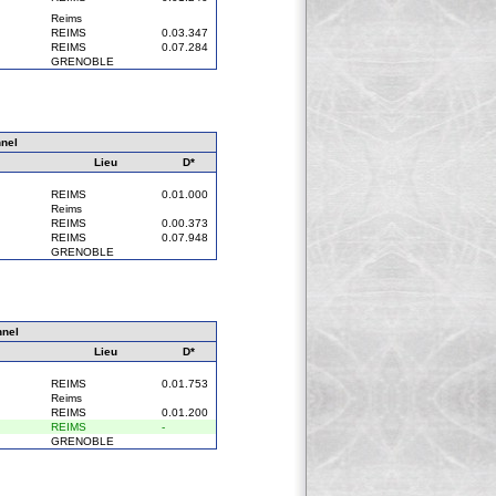
Reims
REIMS
0.03.347
REIMS
0.07.284
GRENOBLE
nel
Lieu
D*
REIMS
0.01.000
Reims
REIMS
0.00.373
REIMS
0.07.948
GRENOBLE
nnel
Lieu
D*
REIMS
0.01.753
Reims
REIMS
0.01.200
REIMS
-
GRENOBLE