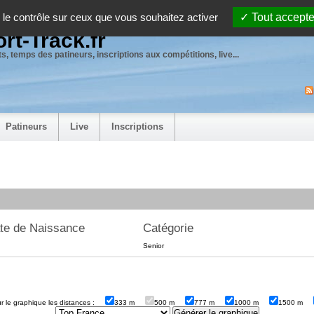
 le contrôle sur ceux que vous souhaitez activer
Tout accepte
rt-Track.fr
s, temps des patineurs, inscriptions aux compétitions, live...
Patineurs
Live
Inscriptions
te de Naissance
Catégorie
Senior
sur le graphique les distances :
333 m
500 m
777 m
1000 m
1500 m