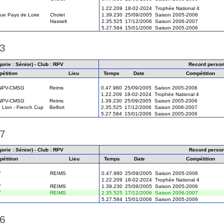
1.22.209
18-02-2024
Trophée National 4
ue Pays de Loire
Cholet
1.39.230
25/09/2005
Saison 2005-2006
Hasselt
2.35.525
17/12/2006
Saison 2006-2007
5.27.584
15/01/2006
Saison 2005-2006
13
orie : Sénior) - Club : RPV
Record person
étition
Lieu
Temps
Date
Compétition
CNPV-CMSG
Reims
0.47.980
25/09/2005
Saison 2005-2006
1.22.209
18-02-2024
Trophée National 4
CNPV-CMSG
Reims
1.39.230
25/09/2005
Saison 2005-2006
 Lion - French Cup
Belfort
2.35.525
17/12/2006
Saison 2006-2007
5.27.584
15/01/2006
Saison 2005-2006
07
orie : Sénior) - Club : RPV
Record perso
étition
Lieu
Temps
Date
Compétition
7
REIMS
0.47.980
25/09/2005
Saison 2005-2006
1.22.209
18-02-2024
Trophée National 4
7
REIMS
1.39.230
25/09/2005
Saison 2005-2006
7
REIMS
2.35.525
17/12/2006
Saison 2006-2007
5.27.584
15/01/2006
Saison 2005-2006
06