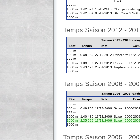
Track
777 m
1000 m
1.42.577
10-11-2013
Championnats Lig
1500 m
2.42.809
08-12-2013
Star Class 2 S-AB
3000 m
Temps Saison 2012 - 20
Saison 2012 - 2013 (catég
Dist.
Temps
Date
Comp
333 m
500 m
0.48.980
27-10-2012
Rencontre-RPV-
777 m
1000 m
1.39.603
27-10-2012
Rencontre-RPV-
1500 m
2.43.473
20-01-2013
Trophée du Grand
3000 m
Temps Saison 2006 - 20
Saison 2006 - 2007 (catég
Dist.
Temps
Date
Comp
333 m
500 m
0.49.733
17/12/2006
Saison 2006-200
777 m
1000 m
1.40.430
17/12/2006
Saison 2006-200
1500 m
2.35.525
17/12/2006
Saison 2006-200
3000 m
Temps Saison 2005 - 20