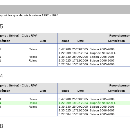
isponibles que depuis la saison 1997 - 1998.
25
orie : Sénior) - Club : RPV
Record person
étition
Lieu
Temps
Date
Compétition
1
Reims
0.47.980
25/09/2005
Saison 2005-2006
1.22.209
18-02-2024
Trophée National 4
1
Reims
1.39.230
25/09/2005
Saison 2005-2006
1
Reims
2.35.525
17/12/2006
Saison 2006-2007
5.27.584
15/01/2006
Saison 2005-2006
24
orie : Sénior) - Club : RPV
Record person
étition
Lieu
Temps
Date
Compétition
4
Reims
0.47.980
25/09/2005
Saison 2005-2006
4
Reims
1.22.209
18-02-2024
Trophée National 4
4
Reims
1.39.230
25/09/2005
Saison 2005-2006
2.35.525
17/12/2006
Saison 2006-2007
5.27.584
15/01/2006
Saison 2005-2006
18