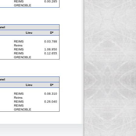
REIMS
0.00.285
GRENOBLE
nnel
Lieu
D*
REIMS
0.03.788
Reims
REIMS
1.08.950
REIMS
0.12.655
GRENOBLE
nnel
Lieu
D*
REIMS
0.08.310
Reims
REIMS
0.26.040
REIMS
GRENOBLE