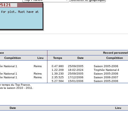
nce
Record personnel
Compétition
Lieu
Temps
Date
Compétition
ée National 1
Reims
0.47.980
25/09/2005
Saison 2005-2006
1.22.209
18-02-2024
Trophée National 4
ée National 1
Reims
1.39.230
25/09/2005
Saison 2005-2006
ée National 1
Reims
2.35.525
17/12/2006
Saison 2006-2007
5.27.584
15/01/2006
Saison 2005-2006
eur temps du Top France.
is la saison 2010 - 2011.
Date
Lieu