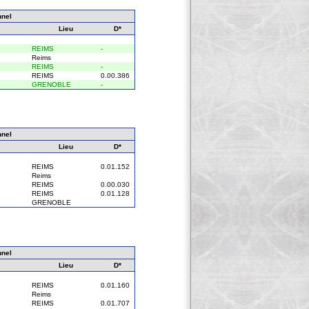
nnel
Lieu
D*
REIMS
-
Reims
REIMS
-
REIMS
0.00.386
GRENOBLE
-
nnel
Lieu
D*
REIMS
0.01.152
Reims
REIMS
0.00.030
REIMS
0.01.128
GRENOBLE
nnel
Lieu
D*
REIMS
0.01.160
Reims
REIMS
0.01.707