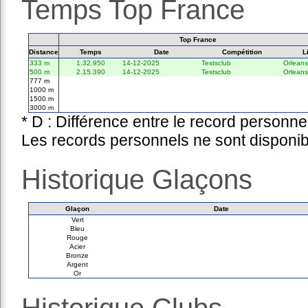
Temps Top France
Top France
Distance
Temps
Date
Compétition
L
333 m
1.32.950
14-12-2025
Testsclub
Orleans
500 m
2.15.390
14-12-2025
Testsclub
Orleans
777 m
1000 m
1500 m
3000 m
* D : Différence entre le record personne
Les records personnels ne sont disponib
Historique Glaçons
Glaçon
Date
Vert
Bleu
Rouge
Acier
Bronze
Argent
Or