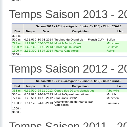
Temps Saison 2013 - 2
Saison 2013 - 2014 (catégorie : Junior C - U15) - Club : CGALE
Dist.
Temps
Date
Compétition
Lieu
333 m
500 m
0.51.669
30-03-2014
Trophee du Grand Lion - French-CUP
Belfort
777 m
1.21.920
02-03-2014
Munich Junior Open
München
1000 m
1.49.140
31-10-2013
Challenge Toussaint
Le Havre
1500 m
2.55.300
13-04-2014
France Categories
Reims
3000 m
Temps Saison 2012 - 2
Saison 2012 - 2013 (catégorie : Junior D - U13) - Club : CGALE
Dist.
Temps
Date
Compétition
Lieu
333 m
0.35.590
25-11-2012
Coupe des 20 ans olympiques
Albertville
500 m
0.51.896
24-02-2013
Munich-Open-International
Munich
777 m
1.22.591
16-12-2012
Star Class CN #2
Munchen
Championnats de France par
1000 m
1.51.178
24-03-2013
Fontenay
Catégories
1500 m
3000 m
Temps Saison 2011 - 2