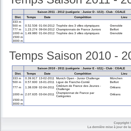
Saison 2011 - 2012 (catégorie : Junior D - U13) - Club : CGALE
Dist.
Temps
Date
Compétition
Lieu
333 m
500 m
0.52.536
01-04-2012
Trophée des 3 villes olympiques
Grenoble
777 m
1.23.274
09-04-2012
Championnats de France Juniors
Belfort
1000 m
1.49.980
01-04-2012
Trophée des 3 villes olympiques
Grenoble
1500 m
3000 m
Temps Saison 2010 - 2
Saison 2010 - 2011 (catégorie : Junior E - U11) - Club : CGALE
Dist.
Temps
Date
Compétition
Lieu
333 m
0.39.917
13-02-2011
Munich Open - Junior Challenge
München
500 m
0.57.600
16-01-2011
Ligue de Franche-Comté
Belfort
Critérium de France des Jeunes -
777 m
1.38.039
02-04-2011
Orléans
Challenge
Championnat de France par
1000 m
2.07.635
03-04-2011
Orléans
Catégories
1500 m
3000 m
Copyright 
La dernière mise à jour de la