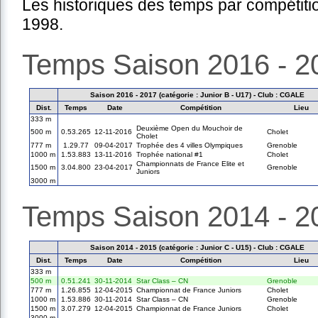
Les historiques des temps par compétiti
1998.
Temps Saison 2016 - 2
Saison 2016 - 2017 (catégorie : Junior B - U17) - Club : CGALE
Dist.
Temps
Date
Compétition
Lieu
333 m
Deuxième Open du Mouchoir de
500 m
0.53.265
12-11-2016
Cholet
Cholet
777 m
1.29.77
09-04-2017
Trophée des 4 villes Olympiques
Grenoble
1000 m
1.53.883
13-11-2016
Trophée national #1
Cholet
Championnats de France Elite et
1500 m
3.04.800
23-04-2017
Grenoble
Juniors
3000 m
Temps Saison 2014 - 2
Saison 2014 - 2015 (catégorie : Junior C - U15) - Club : CGALE
Dist.
Temps
Date
Compétition
Lieu
333 m
500 m
0.51.241
30-11-2014
Star Class – CN
Grenoble
777 m
1.26.855
12-04-2015
Championnat de France Juniors
Cholet
1000 m
1.53.886
30-11-2014
Star Class – CN
Grenoble
1500 m
3.07.279
12-04-2015
Championnat de France Juniors
Cholet
3000 m