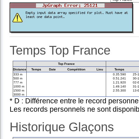
Temps Top France
Top France
Distance
Temps
Date
Compétition
Lieu
Temps
333 m
0.35.590
25-
500 m
0.51.241
30-
777 m
1.21.920
02-
1000 m
1.49.140
31-
1500 m
2.55.300
13-
3000 m
* D : Différence entre le record personne
Les records personnels ne sont disponib
Historique Glaçons