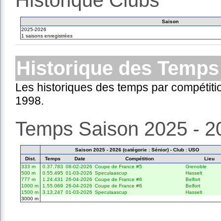
Historique Clubs
Saison
2025-2026
1 saisons enregistrées
Historique des Temps
Les historiques des temps par compétiti
1998.
Temps Saison 2025 - 2
Saison 2025 - 2026 (catégorie : Sénior) - Club : USO
Dist.
Temps
Date
Compétition
Lieu
333 m
0.37.783
08-02-2026
Coupe de France #5
Grenoble
500 m
0.55.495
01-03-2026
Speculaascup
Hasselt
777 m
1.24.431
26-04-2026
Coupe de France #6
Belfort
1000 m
1.55.069
26-04-2026
Coupe de France #6
Belfort
1500 m
3.13.247
01-03-2026
Speculaascup
Hasselt
3000 m