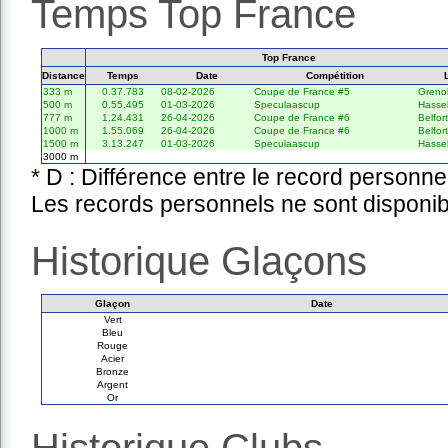
Temps Top France
Top France
Distance
Temps
Date
Compétition
333 m
0.37.783
08-02-2026
Coupe de France #5
Greno
500 m
0.55.495
01-03-2026
Speculaascup
Hassel
777 m
1.24.431
26-04-2026
Coupe de France #6
Belfort
1000 m
1.55.069
26-04-2026
Coupe de France #6
Belfort
1500 m
3.13.247
01-03-2026
Speculaascup
Hassel
3000 m
* D : Différence entre le record personne
Les records personnels ne sont disponib
Historique Glaçons
Glaçon
Date
Vert
Bleu
Rouge
Acier
Bronze
Argent
Or