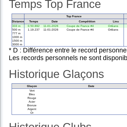
Temps Top France
Top France
Distance
Temps
Date
Compétition
Lieu
333 m
0.50.892
11-01-2026
Coupe de France #4
Orléans
500 m
1.19.237
11-01-2026
Coupe de France #4
Orléans
777 m
1000 m
1500 m
3000 m
* D : Différence entre le record personne
Les records personnels ne sont disponib
Historique Glaçons
Glaçon
Date
Vert
Bleu
Rouge
Acier
Bronze
Argent
Or