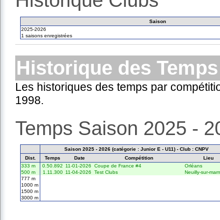
Historique Clubs
Saison
2025-2026
1 saisons enregistrées
Historique des Temps
Les historiques des temps par compétiti
1998.
Temps Saison 2025 - 2
Saison 2025 - 2026 (catégorie : Junior E - U11) - Club : CNPV
Dist.
Temps
Date
Compétition
Lieu
333 m
0.50.892
11-01-2026
Coupe de France #4
Orléans
500 m
1.11.300
11-04-2026
Test Clubs
Neuilly-sur-mar
777 m
1000 m
1500 m
3000 m