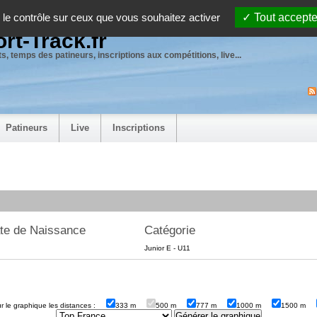
 le contrôle sur ceux que vous souhaitez activer
Tout accepte
rt-Track.fr
s, temps des patineurs, inscriptions aux compétitions, live...
Patineurs
Live
Inscriptions
te de Naissance
Catégorie
Junior E - U11
sur le graphique les distances :
333 m
500 m
777 m
1000 m
1500 m