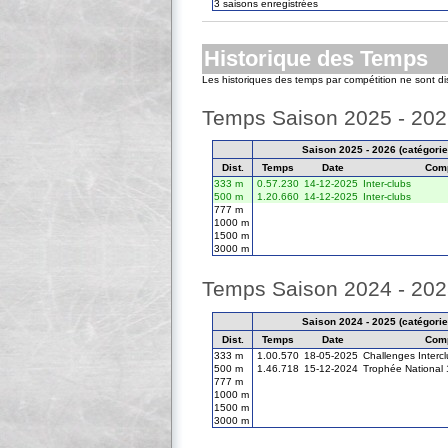
3 saisons enregistrées
Historique des Temps
Les historiques des temps par compétition ne sont d
Temps Saison 2025 - 20
Saison 2025 - 2026 (catégorie 
Dist.
Temps
Date
Comp
333 m
0.57.230
14-12-2025
Inter-clubs
500 m
1.20.660
14-12-2025
Inter-clubs
777 m
1000 m
1500 m
3000 m
Temps Saison 2024 - 20
Saison 2024 - 2025 (catégorie 
Dist.
Temps
Date
Comp
333 m
1.00.570
18-05-2025
Challenges Interc
500 m
1.46.718
15-12-2024
Trophée National 
777 m
1000 m
1500 m
3000 m