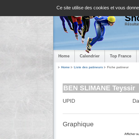
Panneau de gestion des cookies
Ce site utilise des cookies et vous donne
Sho
Résultat
Home
Calendrier
Top France
Home
Liste des patineurs
Fiche patineur
BEN SLIMANE Teyssir
UPID
Da
Graphique
Afficher 