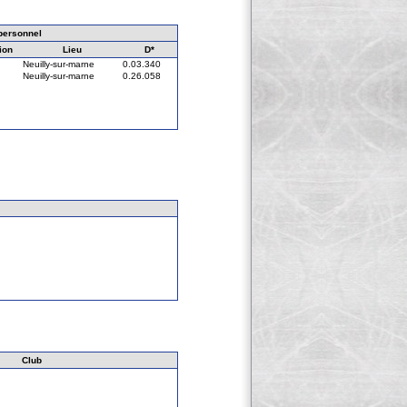
personnel
ion
Lieu
D*
Neuilly-sur-marne
0.03.340
Neuilly-sur-marne
0.26.058
Club