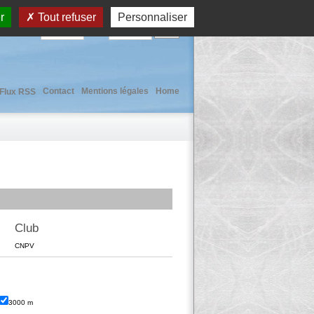
r
Tout refuser
Personnaliser
User :
Pass :
Contact
Mentions légales
Home
Flux RSS
Club
CNPV
3000 m