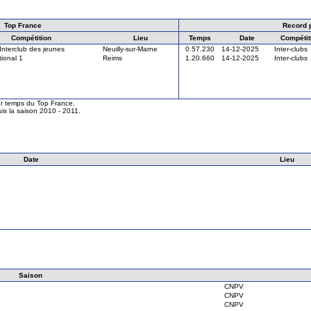
Top France
Record 
Compétition
Lieu
Temps
Date
Compétit
Interclub des jeunes
Neuilly-sur-Marne
0.57.230
14-12-2025
Inter-clubs
ional 1
Reims
1.20.660
14-12-2025
Inter-clubs
eur temps du Top France.
is la saison 2010 - 2011.
Date
Lieu
Saison
CNPV
CNPV
CNPV