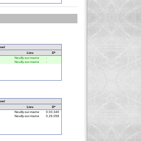
nel
Lieu
D*
Neuilly-sur-marne
-
Neuilly-sur-marne
-
nel
Lieu
D*
Neuilly-sur-marne
0.03.340
Neuilly-sur-marne
0.26.058