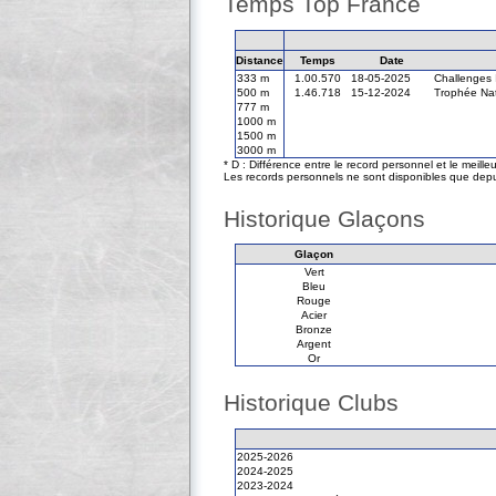
Temps Top France
Distance
Temps
Date
333 m
1.00.570
18-05-2025
Challenges 
500 m
1.46.718
15-12-2024
Trophée Nat
777 m
1000 m
1500 m
3000 m
* D : Différence entre le record personnel et le meill
Les records personnels ne sont disponibles que depu
Historique Glaçons
Glaçon
Vert
Bleu
Rouge
Acier
Bronze
Argent
Or
Historique Clubs
2025-2026
2024-2025
2023-2024