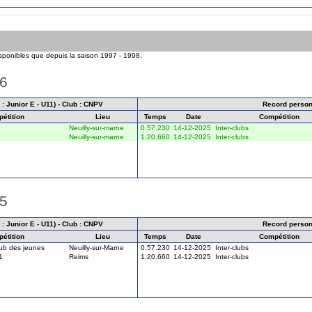
isponibles que depuis la saison 1997 - 1998.
26
: Junior E - U11) - Club : CNPV
Record person
étition
Lieu
Temps
Date
Compétition
Neuilly-sur-marne
0.57.230
14-12-2025
Inter-clubs
Neuilly-sur-marne
1.20.660
14-12-2025
Inter-clubs
25
: Junior E - U11) - Club : CNPV
Record person
étition
Lieu
Temps
Date
Compétition
lub des jeunes
Neuilly-sur-Marne
0.57.230
14-12-2025
Inter-clubs
1
Reims
1.20.660
14-12-2025
Inter-clubs