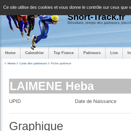
Panneau de gestion des cookies
Ce site utilise des cookies et vous donne le contrôle sur ceux que 
Short-Track.fr
Résultats, temps des patineurs, inscrip
Home
Calendrier
Top France
Patineurs
Live
I
Home
Liste des patineurs
Fiche patineur
LAIMENE Heba
UPID
Date de Naissance
Graphique