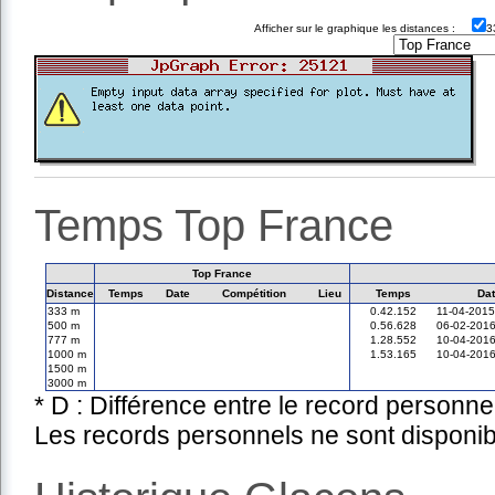
Afficher sur le graphique les distances :
Temps Top France
Top France
Distance
Temps
Date
Compétition
Lieu
Temps
Dat
333 m
0.42.152
11-04-2015
500 m
0.56.628
06-02-201
777 m
1.28.552
10-04-201
1000 m
1.53.165
10-04-201
1500 m
3000 m
* D : Différence entre le record personne
Les records personnels ne sont disponib