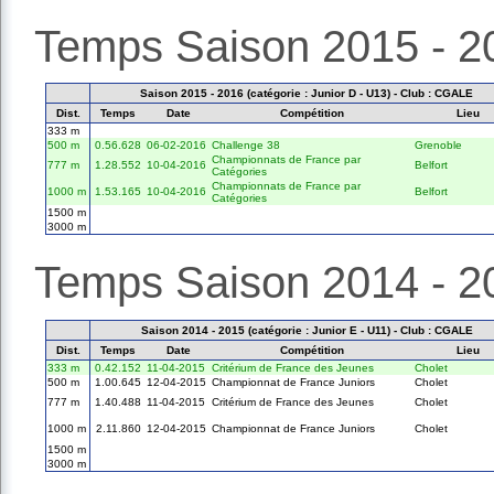
Temps Saison 2015 - 2
Saison 2015 - 2016 (catégorie : Junior D - U13) - Club : CGALE
Dist.
Temps
Date
Compétition
Lieu
333 m
500 m
0.56.628
06-02-2016
Challenge 38
Grenoble
Championnats de France par
777 m
1.28.552
10-04-2016
Belfort
Catégories
Championnats de France par
1000 m
1.53.165
10-04-2016
Belfort
Catégories
1500 m
3000 m
Temps Saison 2014 - 2
Saison 2014 - 2015 (catégorie : Junior E - U11) - Club : CGALE
Dist.
Temps
Date
Compétition
Lieu
333 m
0.42.152
11-04-2015
Critérium de France des Jeunes
Cholet
500 m
1.00.645
12-04-2015
Championnat de France Juniors
Cholet
777 m
1.40.488
11-04-2015
Critérium de France des Jeunes
Cholet
1000 m
2.11.860
12-04-2015
Championnat de France Juniors
Cholet
1500 m
3000 m