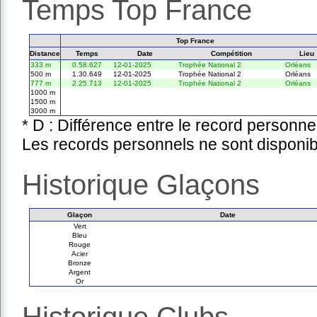
Temps Top France
Top France
Distance
Temps
Date
Compétition
Lieu
333 m
0.58.627
12-01-2025
Trophée National 2
Orléans
500 m
1.30.649
12-01-2025
Trophée National 2
Orléans
777 m
2.25.713
12-01-2025
Trophée National 2
Orléans
1000 m
1500 m
3000 m
* D : Différence entre le record personne
Les records personnels ne sont disponib
Historique Glaçons
Glaçon
Date
Vert
Bleu
Rouge
Acier
Bronze
Argent
Or