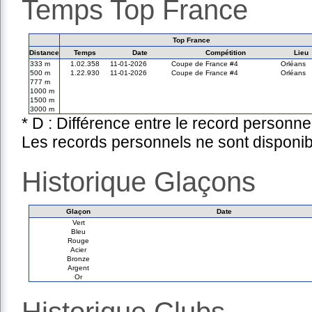
Temps Top France
Top France
Distance
Temps
Date
Compétition
Lieu
333 m
1.02.358
11-01-2026
Coupe de France #4
Orléans
500 m
1.22.930
11-01-2026
Coupe de France #4
Orléans
777 m
1000 m
1500 m
3000 m
* D : Différence entre le record personne
Les records personnels ne sont disponib
Historique Glaçons
Glaçon
Date
Vert
Bleu
Rouge
Acier
Bronze
Argent
Or