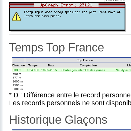
Temps Top France
Top France
Distance
Temps
Date
Compétition
Li
333 m
0.54.880
18-05-2025
Challenges Interclub des jeunes
Neuilly-sur
500 m
777 m
1000 m
1500 m
3000 m
* D : Différence entre le record personne
Les records personnels ne sont disponib
Historique Glaçons