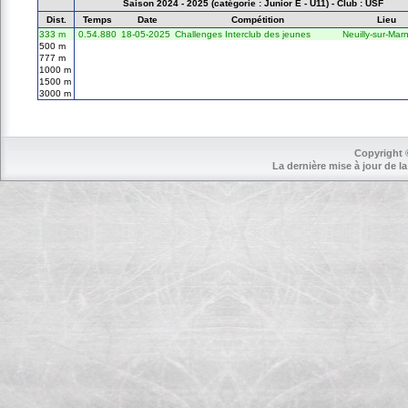
Saison 2024 - 2025 (catégorie : Junior E - U11) - Club : USF
Dist.
Temps
Date
Compétition
Lieu
333 m
0.54.880
18-05-2025
Challenges Interclub des jeunes
Neuilly-sur-Mar
500 m
777 m
1000 m
1500 m
3000 m
Copyright 
La dernière mise à jour de la