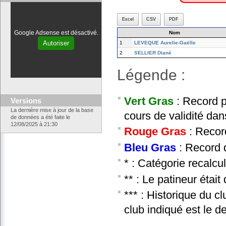
Excel
CSV
PDF
Google Adsense est désactivé.
Nom
Autoriser
1
LEVEQUE Aurelie-Gaëlle
2
SELLIER Diané
Légende :
Vert Gras
: Record p
Versions
La dernière mise à jour de la base
cours de validité dan
de données a été faite le
12/08/2025 à 21:30
Rouge Gras
: Recor
Bleu Gras
: Record d
* : Catégorie recalcu
** : Le patineur étai
*** : Historique du c
club indiqué est le d