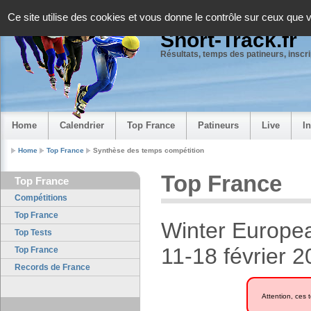
Panneau de gestion des cookies
Ce site utilise des cookies et vous donne le contrôle sur ceux que 
Short-Track.fr
Résultats, temps des patineurs, inscrip
Home
Calendrier
Top France
Patineurs
Live
I
Home
Top France
Synthèse des temps compétition
Top France
Top France
Compétitions
Top France
Winter Europea
Top Tests
11-18 février 
Top France
Records de France
Attention, ces 