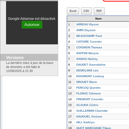
Excel
CSV
PDF
Google Adsense est désactivé.
Nom
Autoriser
1
AIRIEAU Ulysse
2
AMRI Dayzam
3
BEAUCHAMP Paul
4
CATOIRE Corentin
5
COIGNON Thomas
6
DAFFINI Maryne
Versions
7
DANIAU Noémy
La dernière mise à jour de la base
8
DAUDET Gwendoline
de données a été faite le
9
DEMOLINIS Léo
12/08/2025 à 21:30
10
DOGIMONT Lindsay
11
DROUET Marie
12
FERCOQ Quentin
13
FLORAC Clément
14
FREMONT Corentin
15
GLAUDA Cédric
16
GUILLERMIN Charlotte
17
HAUGUEL Océane
18
HILL Kathryn
19
HUOT MARCHAND Tifany