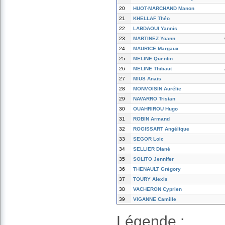
20
HUOT-MARCHAND Manon
21
KHELLAF Théo
22
LABDAOUI Yannis
23
MARTINEZ Yoann
24
MAURICE Margaux
25
MELINE Quentin
26
MELINE Thibaut
27
MIUS Anais
28
MONVOISIN Aurélie
29
NAVARRO Tristan
30
OUAHRIROU Hugo
31
ROBIN Armand
32
ROGISSART Angélique
33
SEGOR Loic
34
SELLIER Diané
35
SOLITO Jennifer
36
THENAULT Grégory
37
TOURY Alexis
38
VACHERON Cyprien
39
VIGANNE Camille
Légende :