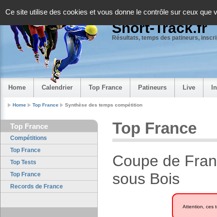
Panneau de gestion des cookies
Ce site utilise des cookies et vous donne le contrôle sur ceux que 
Short-Track.fr
Résultats, temps des patineurs, inscrip
Home
Calendrier
Top France
Patineurs
Live
I
Home
Top France
Synthèse des temps compétition
Top France
Top France
Compétitions
Top France
Coupe de Fran
Top Tests
sous Bois
Top France
Records de France
Attention, ces 