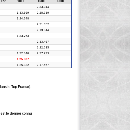
777
1000
1500
3000
2.33.044
1.33.369
2.28.739
1.24.948
2.31.352
2.19.044
1.33.763
2.33.467
2.22.635
1.32.340
2.27.773
1.25.387
1.25.832
2.17.567
dans le Top France).
 est le dernier connu