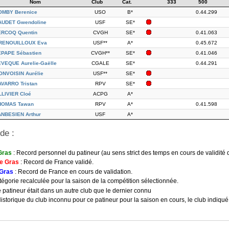
Nom
Club
Cat.
333
500
OMBY Berenice
USO
B*
0.44.299
AUDET Gwendoline
USF
SE*
ERCOQ Quentin
CVGH
SE*
0.41.063
RENOUILLOUX Eva
USF**
A*
0.45.672
EPAPE Sébastien
CVGH**
SE*
0.41.046
EVEQUE Aurelie-Gaëlle
CGALE
SE*
0.44.291
ONVOISIN Aurélie
USF**
SE*
AVARRO Tristan
RPV
SE*
LLIVIER Cloé
ACPG
A*
HOMAS Tawan
RPV
A*
0.41.598
ANBESIEN Arthur
USF
A*
de :
Gras
: Record personnel du patineur (au sens strict des temps en cours de validité 
e Gras
: Record de France validé.
 Gras
: Record de France en cours de validation.
atégorie recalculée pour la saison de la compétition sélectionnée.
Le patineur était dans un autre club que le dernier connu
 Historique du club inconnu pour ce patineur pour la saison en cours, le club indiqué