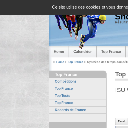
Panneau de gestion des cookies
Ce site utilise des cookies et vous donne
Sho
Résultat
Home
Calendrier
Top France
Home
Top France
Synthèse des temps compéti
Top
Top France
Compétitions
Top France
ISU 
Top Tests
Top France
Records de France
Excel