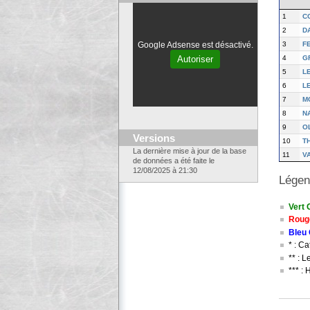
1
C
2
D
3
F
Google Adsense est désactivé.
4
G
Autoriser
5
L
6
L
7
M
8
N
9
O
Versions
10
T
La dernière mise à jour de la base
11
V
de données a été faite le
12/08/2025 à 21:30
Légen
Vert 
Roug
Bleu
* : C
** : 
*** :