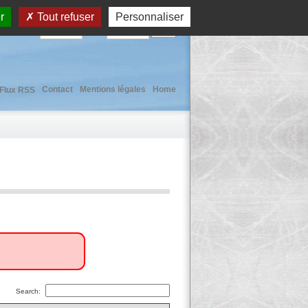
r
Tout refuser
Personnaliser
User :
Pass :
Contact
Mentions légales
Home
Flux RSS
Search: