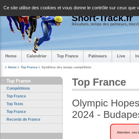
Panneau de gestion des cookies
Ce site utilise des cookies et vous donne le contrôle sur ceux que 
Short-Track.fr
Résultats, temps des patineurs, inscrip
Home
Calendrier
Top France
Patineurs
Live
I
Home
Top France
Synthèse des temps compétition
Top France
Top France
Compétitions
Top France
Olympic Hopes-
Top Tests
2024 - Budape
Top France
Records de France
Attention, ces 