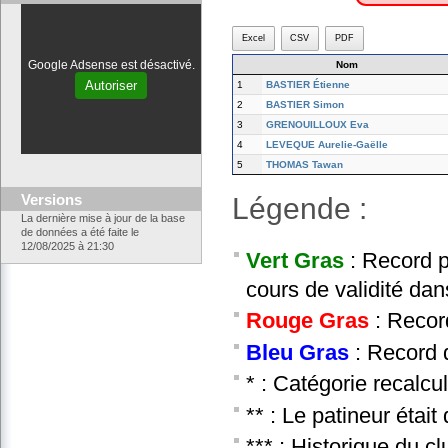
Excel
CSV
PDF
Google Adsense est désactivé.
Nom
Autoriser
1
BASTIER Étienne
2
BASTIER Simon
3
GRENOUILLOUX Eva
4
LEVEQUE Aurelie-Gaëlle
5
THOMAS Tawan
Versions
Légende :
La dernière mise à jour de la base
de données a été faite le
12/08/2025 à 21:30
Vert Gras
: Record p
cours de validité dan
Rouge Gras
: Recor
Bleu Gras
: Record d
* : Catégorie recalcu
** : Le patineur étai
*** : Historique du c