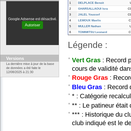
1
DELPLACE Benoit
2
GHARSALLAOUI Isra
C
3
JALEL Youssef
C
Google Adsense est désactivé.
4
LEMOUX Maelis
C
Autoriser
5
MULLER Nathan
6
TOMIMITSU Leonard
C
Légende :
Versions
Vert Gras
: Record p
La dernière mise à jour de la base
cours de validité dan
de données a été faite le
12/08/2025 à 21:30
Rouge Gras
: Recor
Bleu Gras
: Record d
* : Catégorie recalcu
** : Le patineur étai
*** : Historique du c
club indiqué est le d