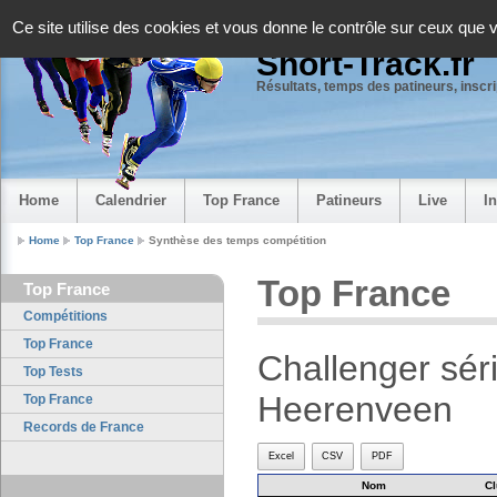
Panneau de gestion des cookies
Ce site utilise des cookies et vous donne le contrôle sur ceux que 
Short-Track.fr
Résultats, temps des patineurs, inscrip
Home
Calendrier
Top France
Patineurs
Live
I
Home
Top France
Synthèse des temps compétition
Top France
Top France
Compétitions
Top France
Challenger séri
Top Tests
Heerenveen
Top France
Records de France
Excel
CSV
PDF
Nom
Cl