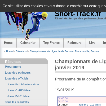
Panneau de gestion des cookies
Ce site utilise des cookies et vous donne le contrôle sur ceux que 
Short-Track.fr
Résultats, temps des patineurs, inscrip
Home
Calendrier
Top France
Patineurs
Live
I
Home
Résultats
Championnats de Ligue Ile de France - Franconville, France
Championnats de Ligue
Résultats
janvier 2019
Programme
Liste des patineurs
Liste des officiels
Programme de la compétitio
Junior B-U17-Seniors Mixte
19/01/2019
Junior C - U15 Mixte
Junior E- U11 Mixte
08:00:00
08:20:00
Tous les résultats
08:35:00
Junior E- U11 Mixte