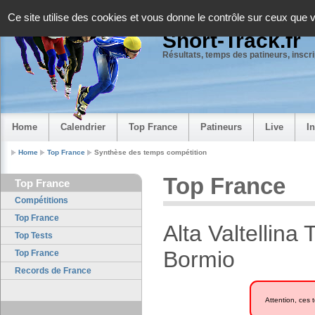
Panneau de gestion des cookies
Ce site utilise des cookies et vous donne le contrôle sur ceux que 
Short-Track.fr
Résultats, temps des patineurs, inscrip
Home
Calendrier
Top France
Patineurs
Live
I
Home
Top France
Synthèse des temps compétition
Top France
Top France
Compétitions
Top France
Alta Valtellin
Top Tests
Bormio
Top France
Records de France
Attention, ces 