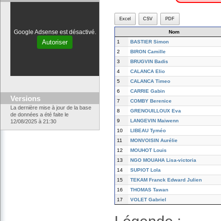
Excel
CSV
PDF
Google Adsense est désactivé.
Nom
Autoriser
1
BASTIER Simon
2
BIRON Camille
3
BRUGVIN Badis
4
CALANCA Elio
5
CALANCA Timeo
6
CARRIE Gabin
Versions
7
COMBY Berenice
La dernière mise à jour de la base
8
GRENOUILLOUX Eva
de données a été faite le
9
LANGEVIN Maiwenn
12/08/2025 à 21:30
10
LIBEAU Tyméo
11
MONVOISIN Aurélie
12
MOUHOT Louis
13
NGO MOUAHA Lisa-victoria
14
SUPIOT Lola
15
TEKAM Franck Edward Julien
16
THOMAS Tawan
17
VOLET Gabriel