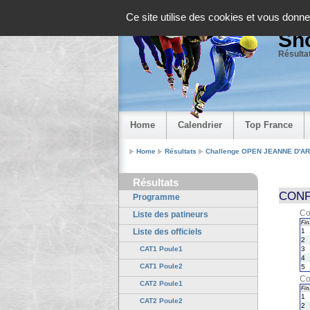
Panneau de gestion des cookies
Ce site utilise des cookies et vous donne
Sho
Résultat
Home
Calendrier
Top France
Home
Résultats
Challenge OPEN JEANNE D'ARC
Résultats
CONF.
Programme
Co
Liste des patineurs
Fin.
Liste des officiels
1
2
CAT1 Poule1
3
4
CAT1 Poule2
5
Co
CAT2 Poule1
Fin.
1
CAT2 Poule2
2