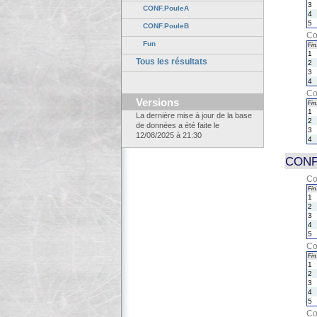
3
CONF.PouleA
4
5
CONF.PouleB
Co
Fun
Fin.
1
Tous les résultats
2
3
4
Co
Versions
Fin.
1
La dernière mise à jour de la base
2
de données a été faite le
3
12/08/2025 à 21:30
4
CONF.
Co
Fin.
1
2
3
4
5
Co
Fin.
1
2
3
4
5
Co