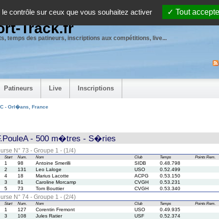
 le contrôle sur ceux que vous souhaitez activer
Tout accepte
rt-Track.fr
s, temps des patineurs, inscriptions aux compétitions, live...
Patineurs
Live
Inscriptions
 - Orl�ans, France
PouleA - 500 m�tres - S�ries
urse N° 73 - Groupe 1 - (1/4)
Start
Num.
Nom
Club
Temps
Points
Rem.
1
98
Antoine Smerilli
SIDB
0.48.798
2
131
Leo Laloge
USO
0.52.499
4
18
Marius Lacotte
ACPG
0.53.150
3
81
Caroline Morcamp
CVGH
0.53.231
5
73
Tom Bouttier
CVGH
0.53.340
urse N° 74 - Groupe 1 - (2/4)
Start
Num.
Nom
Club
Temps
Points
Rem.
1
127
Corentin Fremont
USO
0.49.935
3
108
Jules Ratier
USF
0.52.374