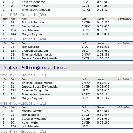
4
83
Sofiane Bendriss
RPV
0.52.662
5
70
Keven Aubin
CVGH
0.52.882
2
1
Thomas Archambeau
ACPG
0.53.854
urse N° 75 - Groupe 1 - (3/4)
Start
Num.
Nom
Club
Temps
Points
Rem.
4
78
Thibault Jeanne
CVGH
0.49.352
3
67
Jordan Violet
CNPV
0.51.823
2
136
Loic Meunier
USO
0.53.723
1
144
Margot Seguin
USO
0.57.371
urse N° 76 - Groupe 1 - (4/4)
Start
Num.
Nom
Club
Temps
Points
Rem.
3
94
Tom Moussie
SIDB
0.51.836
1
124
Clement Desgardin
USO
0.54.699
4
58
Thomas Halloin-mercier
CNPV
1.03.888
2
71
Jessica Bessa De Almeida
CVGH
1.07.235
PouleA - 500 m�tres - Finale
urse N° 85 - Groupe 4 - (1/1)
Start
Num.
Nom
Club
Temps
Points
Rem.
4
58
Thomas Halloin-mercier
CNPV
0.52.579
5
71
Jessica Bessa De Almeida
CVGH
0.52.977
2
124
Clement Desgardin
USO
0.54.912
1
1
Thomas Archambeau
ACPG
0.55.104
3
144
Margot Seguin
USO
0.57.197
urse N° 86 - Groupe 3 - (1/1)
Start
Num.
Nom
Club
Temps
Points
Rem.
2
18
Marius Lacotte
ACPG
0.53.561
4
73
Tom Bouttier
CVGH
0.53.664
3
81
Caroline Morcamp
CVGH
0.53.960
1
70
Keven Aubin
CVGH
0.54.266
5
136
Loic Meunier
USO
urse N° 87 - Groupe 2 - (1/1)