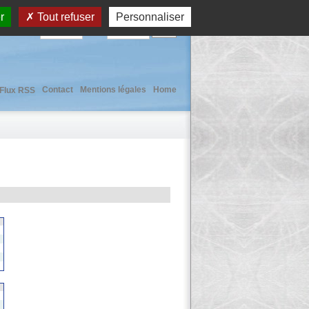
r
Tout refuser
Personnaliser
User :
Pass :
Contact
Mentions légales
Home
Flux RSS