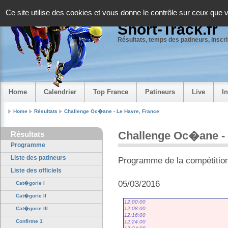
Panneau de gestion des cookies
Ce site utilise des cookies et vous donne le contrôle sur ceux que 
Short-Track.fr
Résultats, temps des patineurs, inscrip
Home
Calendrier
Top France
Patineurs
Live
I
Home
Résultats
Challenge Oc�ane - Le Havre, France
Challenge Oc�ane - 
Résultats
Programme
Liste des patineurs
Programme de la compétitio
Liste des officiels
05/03/2016
Cat�gorie I
Cat�gorie II
12:00:00
12:08:00
Cat�gorie III
12:16:00
Confirme 1
12:24:00