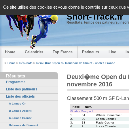
Panneau de gestion des cookies
Ce site utilise des cookies et vous donne le contrôle sur ceux que 
Short-Track.fr
Résultats, temps des patineurs, inscrip
Home
Calendrier
Top France
Patineurs
Live
I
Home
Résultats
Deuxi�me Open du Mouchoir de Cholet - Cholet, France
Deuxi�me Open du Mo
Résultats
Programme
novembre 2016
Liste des patineurs
Liste des officiels
Classement 500 m SF D-La
A-Lames Or
Place
Num.
B-Lames Argent
Finale - Groupe 1
1.
64
William Bonnenfant
C-Lames Bronze
2.
90
Enana Bondek
3.
13
Flavie Cochet
D-Lames de Diamant
4.
9
Lucas Chauvin