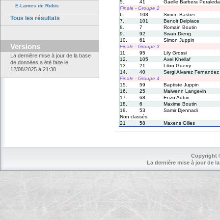
5.
41
Gaelle Barbera Peraleda
E-Lames de Rubis
Finale - Groupe 2
6.
108
Simon Bastier
Tous les résultats
7.
101
Benoit Delplace
8.
7
Romain Boutin
9.
92
Swan Dieng
10.
61
Simon Juppin
Versions
Finale - Groupe 3
11.
95
Lily Grossi
La dernière mise à jour de la base
12.
105
Axel Khellaf
de données a été faite le
13.
21
Lilou Guerry
12/08/2025 à 21:30
14.
40
Sergi Alvarez Fernandez
Finale - Groupe 4
15.
59
Baptiste Juppin
16.
25
Maiwenn Langevin
17.
68
Enzo Aubin
18.
6
Maxime Boutin
19.
53
Samir Djennadi
Non classés
21
58
Maxens Gilles
Copyright 
La dernière mise à jour de la