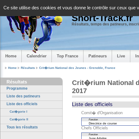
Panneau de gestion des cookies
Ce site utilise des cookies et vous donne le contrôle sur ceux que 
Short-Track.fr
Résultats, temps des patineurs, inscrip
Home
Calendrier
Top France
Patineurs
Live
I
Home
Résultats
Crit�rium National des Jeunes - Grenoble, France
Crit�rium National d
Résultats
Programme
2017
Liste des patineurs
Liste des officiels
Liste des officiels
Cat�gorie I
Comit� d'Organisation
Cat�gorie II
Fonction
Directrice de course
Tous les résultats
Chefs Officiels
Fonction
Juge Arbritre