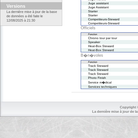
Juge assistant
Versions
Juge Assistant
Starter
La dernière mise à jour de la base
Starter
de données a été faite le
Competiteurs-Steward
12/08/2025 à 21:30
Competiteurs-Steward
Officiels
Fonction
Chrono tour par tour
Speaker
Heat-Box Steward
Heat-Box Steward
B�n�voles
Fonction
Track Steward
Track Steward
Track Steward
Photo Finish
Service m�dical
Services techniques
Copyright 
La dernière mise à jour de la