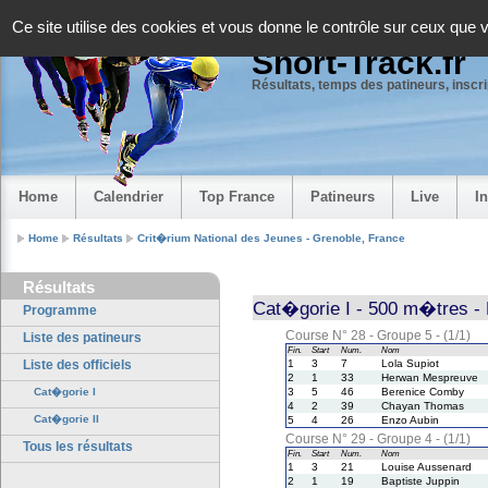
Panneau de gestion des cookies
Ce site utilise des cookies et vous donne le contrôle sur ceux que 
Short-Track.fr
Résultats, temps des patineurs, inscrip
Home
Calendrier
Top France
Patineurs
Live
I
Home
Résultats
Crit�rium National des Jeunes - Grenoble, France
Résultats
Cat�gorie I - 500 m�tres - 
Programme
Course N° 28 - Groupe 5 - (1/1)
Liste des patineurs
Fin.
Start
Num.
Nom
Liste des officiels
1
3
7
Lola Supiot
2
1
33
Herwan Mespreuve
Cat�gorie I
3
5
46
Berenice Comby
4
2
39
Chayan Thomas
Cat�gorie II
5
4
26
Enzo Aubin
Course N° 29 - Groupe 4 - (1/1)
Tous les résultats
Fin.
Start
Num.
Nom
1
3
21
Louise Aussenard
2
1
19
Baptiste Juppin