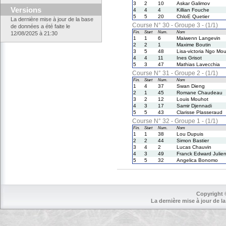
3
2
10
Askar Galimov
Versions
4
4
4
Killian Fouche
5
5
20
ChloE Quetier
La dernière mise à jour de la base
Course N° 30 - Groupe 3 - (1/1)
de données a été faite le
Fin.
Start
Num.
Nom
12/08/2025 à 21:30
1
1
6
Maiwenn Langevin
2
2
1
Maxime Boutin
3
5
48
Lisa-victoria Ngo Mo
4
4
11
Ines Grisot
5
3
47
Mathias Lavecchia
Course N° 31 - Groupe 2 - (1/1)
Fin.
Start
Num.
Nom
1
4
37
Swan Dieng
2
1
45
Romane Chaudeau
3
2
12
Louis Mouhot
4
3
17
Samir Djennadi
5
5
43
Clarisse Plasseraud
Course N° 32 - Groupe 1 - (1/1)
Fin.
Start
Num.
Nom
1
1
38
Lou Dupuis
2
2
44
Simon Bastier
3
4
2
Lucas Chauvin
4
3
49
Franck Edward Julie
5
5
32
Angelica Bonomo
Copyright 
La dernière mise à jour de la