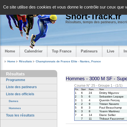
Panneau de gestion des cookies
Ce site utilise des cookies et vous donne le contrôle sur ceux que 
Short-Track.fr
Résultats, temps des patineurs, inscrip
Home
Calendrier
Top France
Patineurs
Live
I
Home
Résultats
Championnats de France Elite - Nantes, France
Résultats
Hommes - 3000 M SF - Supe
Programme
Course N° 25 - Groupe 1 - (1/1)
Liste des patineurs
Fin.
Start
Num.
Nom
1
6
24
Dmitry Migunov
Liste des officiels
2
5
6
Sebastien Lepape
3
1
4
Quentin Fercoq
Dames
4
2
9
Tristan Navarro
5
8
3
Paul Beauchamp
Hommes
6
3
8
Yoann Martinez
Tous les résultats
7
4
14
Diane Sellier
7
11
Thibaut Fauconnet