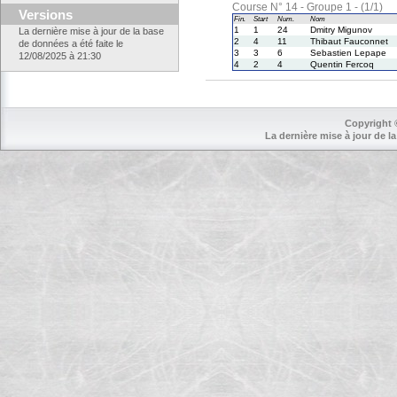
Course N° 14 - Groupe 1 - (1/1)
Versions
Fin.
Start
Num.
Nom
1
1
24
Dmitry Migunov
La dernière mise à jour de la base
2
4
11
Thibaut Fauconnet
de données a été faite le
3
3
6
Sebastien Lepape
12/08/2025 à 21:30
4
2
4
Quentin Fercoq
Copyright 
La dernière mise à jour de la