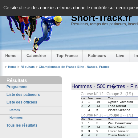
Panneau de gestion des cookies
Ce site utilise des cookies et vous donne le contrôle sur ceux que 
Short-Track.fr
Résultats, temps des patineurs, inscrip
Home
Calendrier
Top France
Patineurs
Live
I
Home
Résultats
Championnats de France Elite - Nantes, France
Résultats
Hommes - 500 m�tres - Fin
Programme
Course N° 12 - Groupe 3 - (1/1)
Liste des patineurs
Fin.
Start
Num.
Nom
Liste des officiels
1
1
15
Cyprien Vacheron
2
2
13
Theo Khellaf
Dames
3
5
Vincent Jeanne
Course N° 13 - Groupe 2 - (1/1)
Hommes
Fin.
Start
Num.
Nom
1
1
3
Paul Beauchamp
Tous les résultats
2
2
14
Diane Sellier
3
3
9
Tristan Navarro
4
4
8
Yoann Martinez