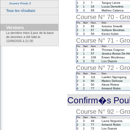
1
2
7
Tanguy Lievre
Jeunes Poule 2
2
1
16
Lucas Demolinis
Tous les résultats
3
3
69
Matheo Calanca
Course N° 70 - Gro
Fin.
Start
Num.
Nom
1
2
85
Antoine Smerilli
Versions
2
1
67
Sofiane Bendriss
La dernière mise à jour de la base
3
3
56
Keven Aubin
de données a été faite le
Course N° 71 - Gro
12/08/2025 à 21:30
Fin.
Start
Num.
Nom
1
2
45
Thomas Coignon
2
1
57
Jessica Bessa De Al
3
4
109
Erwan Moulineau
4
3
72
Lou Dupuis
Course N° 72 - Gro
Fin.
Start
Num.
Nom
1
3
111
Laelien Ngongang
2
4
90
Matteo Defosse
3
1
50
Alexis Riviere
4
2
77
Armand Robin
Confirm�s Poule
Course N° 92 - Gro
Fin.
Start
Num.
Nom
1
3
49
Laura Nogueira
2
2
77
Armand Robin
3
1
72
Lou Dupuis