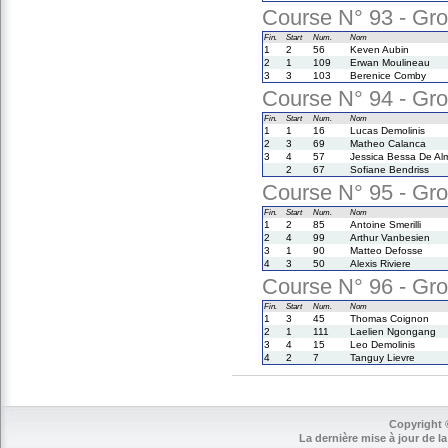
Course N° 93 - Gro
Fin.
Start
Num.
Nom
1
2
56
Keven Aubin
2
1
109
Erwan Moulineau
3
3
103
Berenice Comby
Course N° 94 - Gro
Fin.
Start
Num.
Nom
1
1
16
Lucas Demolinis
2
3
69
Matheo Calanca
3
4
57
Jessica Bessa De Al
2
67
Sofiane Bendriss
Course N° 95 - Gro
Fin.
Start
Num.
Nom
1
2
85
Antoine Smerilli
2
4
99
Arthur Vanbesien
3
1
90
Matteo Defosse
4
3
50
Alexis Riviere
Course N° 96 - Gro
Fin.
Start
Num.
Nom
1
3
45
Thomas Coignon
2
1
111
Laelien Ngongang
3
4
15
Leo Demolinis
4
2
7
Tanguy Lievre
Copyright 
La dernière mise à jour de la