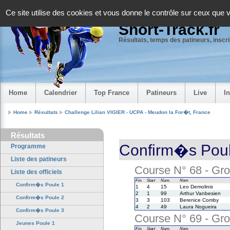
Panneau de gestion des cookies
Ce site utilise des cookies et vous donne le contrôle sur ceux que 
Short-Track.fr
Résultats, temps des patineurs, inscrip
Home
Calendrier
Top France
Patineurs
Live
I
Home
Résultats
Challenge Lilian VIGIER - UCPA - Meudon la For�t, France
Résultats
Confirm�s Poul
Programme
Liste des patineurs
Course N° 68 - Gro
Liste des officiels
Fin.
Start
Num.
Nom
Confirm�s Poule 1
1
4
15
Leo Demolinis
2
1
99
Arthur Vanbesien
Confirm�s Poule 2
3
3
103
Berenice Comby
4
2
49
Laura Nogueira
Confirm�s Poule 3
Course N° 69 - Gro
Jeunes Poule 1
Fin.
Start
Num.
Nom