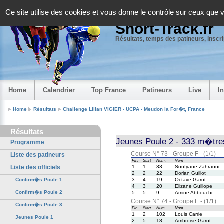
Panneau de gestion des cookies
Ce site utilise des cookies et vous donne le contrôle sur ceux que 
Short-Track.fr
Résultats, temps des patineurs, inscrip
Home
Calendrier
Top France
Patineurs
Live
I
Home
Résultats
Challenge Lilian VIGIER - UCPA - Meudon la For�t, France
Résultats
Jeunes Poule 2 - 333 m�tres
Programme
Course N° 73 - Groupe F - (1/1)
Liste des patineurs
Fin.
Start
Num.
Nom
Liste des officiels
1
1
33
Soufyane Zahraoui
2
2
22
Dorian Guillot
Confirm�s Poule 1
3
4
19
Octave Garot
4
3
20
Elizane Guillope
Confirm�s Poule 2
5
5
9
Amine Abbouchi
Course N° 74 - Groupe E - (1/1)
Confirm�s Poule 3
Fin.
Start
Num.
Nom
1
2
102
Louis Carrie
Jeunes Poule 1
2
5
18
Ambroise Garot