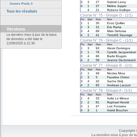
3
3
27
Gabriel Leroy
Jeunes Poule 2
4
1
37
Meline Juppin
4
21
Rubens Guillope
Tous les résultats
Course N° 75 - Groupe D - (1/1)
Fin.
Start
Num.
Nom
1
1
30
Enzo Quilliet
2
3
31
Eric Rama
Versions
3
4
89
Malo Defosse
La dernière mise à jour de la base
4
2
41
TimothE Sauvage
de données a été faite le
Course N° 76 - Groupe C - (1/1)
12/08/2025 à 21:30
Fin.
Start
Num.
Nom
1
3
93
Alexis Domingos
2
1
76
Cyrielle Jacqueminet
3
4
86
Badis Brugvin
4
2
59
Jeanne Declomesnil
Course N° 77 - Groupe B - (1/1)
Fin.
Start
Num.
Nom
1
1
48
Nicolas Mora
2
3
5
Faustine Chiron
3
4
32
Sacha Skrlj
4
2
95
Andreas Lacourt
Course N° 78 - Groupe A - (1/1)
Fin.
Start
Num.
Nom
1
4
25
Aziliz Le Mineur
2
2
81
Raphael Herold
3
1
47
Loic Fontaine
4
3
1
Astrid Boucher
Copyright 
La dernière mise à jour de la