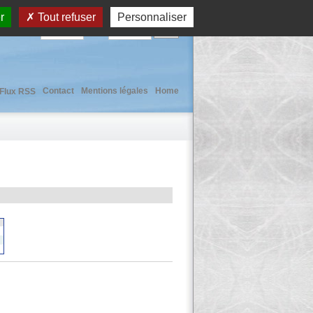
r
Tout refuser
Personnaliser
User :
Pass :
Contact
Mentions légales
Home
Flux RSS