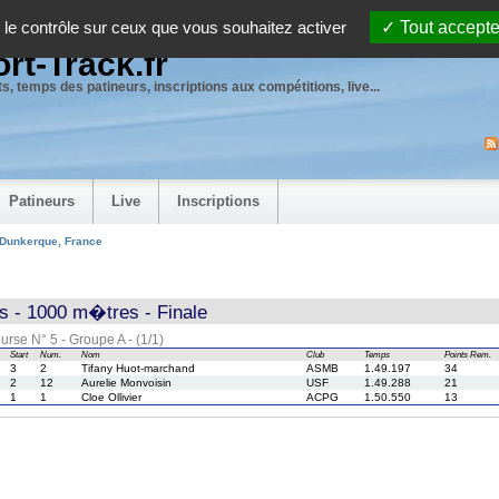
 le contrôle sur ceux que vous souhaitez activer
Tout accepte
rt-Track.fr
s, temps des patineurs, inscriptions aux compétitions, live...
Patineurs
Live
Inscriptions
 Dunkerque, France
 - 1000 m�tres - Finale
urse N° 5 - Groupe A - (1/1)
Start
Num.
Nom
Club
Temps
Points
Rem.
3
2
Tifany Huot-marchand
ASMB
1.49.197
34
2
12
Aurelie Monvoisin
USF
1.49.288
21
1
1
Cloe Ollivier
ACPG
1.50.550
13