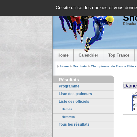
Panneau de gestion des cookies
Ce site utilise des cookies et vous donne
Sho
Résultat
Home
Calendrier
Top France
Home
Résultats
Championnat de France Elite -
Résultats
Dames
Programme
Co
Liste des patineurs
Fin.
Liste des officiels
1
2
Dames
3
Hommes
Tous les résultats