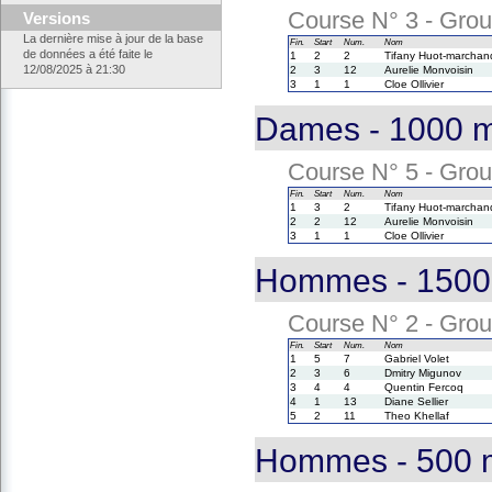
Course N° 3 - Group
Versions
La dernière mise à jour de la base
Fin.
Start
Num.
Nom
de données a été faite le
1
2
2
Tifany Huot-marchan
12/08/2025 à 21:30
2
3
12
Aurelie Monvoisin
3
1
1
Cloe Ollivier
Dames - 1000 m
Course N° 5 - Group
Fin.
Start
Num.
Nom
1
3
2
Tifany Huot-marchan
2
2
12
Aurelie Monvoisin
3
1
1
Cloe Ollivier
Hommes - 1500 
Course N° 2 - Group
Fin.
Start
Num.
Nom
1
5
7
Gabriel Volet
2
3
6
Dmitry Migunov
3
4
4
Quentin Fercoq
4
1
13
Diane Sellier
5
2
11
Theo Khellaf
Hommes - 500 m