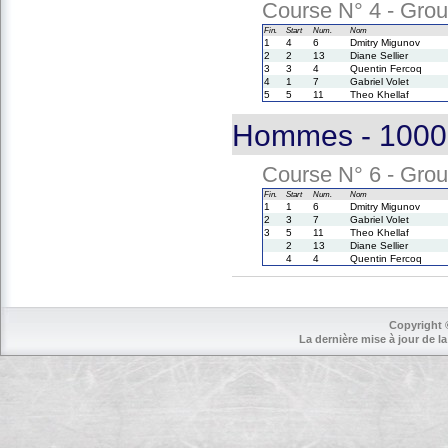
Course N° 4 - Group
Fin.
Start
Num.
Nom
1
4
6
Dmitry Migunov
2
2
13
Diane Sellier
3
3
4
Quentin Fercoq
4
1
7
Gabriel Volet
5
5
11
Theo Khellaf
Hommes - 1000 
Course N° 6 - Group
Fin.
Start
Num.
Nom
1
1
6
Dmitry Migunov
2
3
7
Gabriel Volet
3
5
11
Theo Khellaf
2
13
Diane Sellier
4
4
Quentin Fercoq
Copyright 
La dernière mise à jour de la