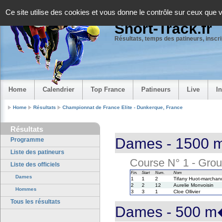
Panneau de gestion des cookies
Ce site utilise des cookies et vous donne le contrôle sur ceux que 
Short-Track.fr
Résultats, temps des patineurs, inscrip
Home
Calendrier
Top France
Patineurs
Live
I
Home
Résultats
Championnat de France Elite - Dunkerque, France
Résultats
Dames - 1500 m
Programme
Liste des patineurs
Course N° 1 - Group
Liste des officiels
Fin.
Start
Num.
Nom
Dames
1
1
2
Tifany Huot-marchan
2
2
12
Aurelie Monvoisin
Hommes
3
3
1
Cloe Ollivier
Tous les résultats
Dames - 500 m�