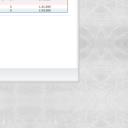
3
1.41.840
3
1.53.600