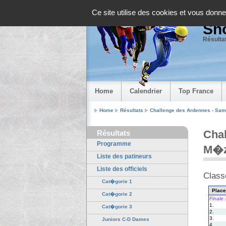
Panneau de gestion des cookies
Ce site utilise des cookies et vous donne
Sho
Résultat
Home
Calendrier
Top France
Home
Résultats
Challenge des Ardennes - Sam
Chal
Résultats
Programme
M�z
Liste des patineurs
Liste des officiels
Class
Cat�gorie 1
Place
Cat�gorie 2
Finale
1.
Cat�gorie 3
2.
3.
Juniors C-D Dames
4.