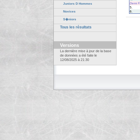
Demi F
Juniors D Hommes
5.
6.
Novices
S�niors
Tous les résultats
Versions
La dernière mise à jour de la base
de données a été faite le
12/08/2025 à 21:30