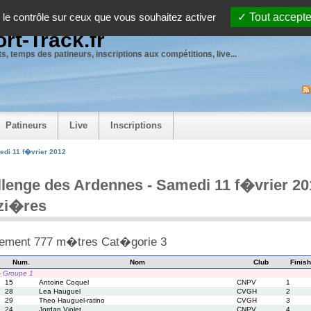
 le contrôle sur ceux que vous souhaitez activer
Tout accepte
rt-Track.fr
s, temps des patineurs, inscriptions aux compétitions, live...
Patineurs
Live
Inscriptions
edi 11 f�vrier 2012
lenge des Ardennes - Samedi 11 f�vrier 2012
i�res
ement 777 m�tres Cat�gorie 3
Num.
Nom
Club
Finish
 - Groupe 1
15
Antoine Coquel
CNPV
1
28
Lea Hauguel
CVGH
2
29
Theo Hauguel-ratino
CVGH
3
24
Jordan Violet
CNPV
4