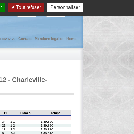
r
Tout refuser
Personnaliser
User :
Pass :
Contact
Mentions légales
Home
Flux RSS
 - Charleville-
PF
Places
Temps
34
1-1
1.39.320
21
1-2
1.39.870
13
2-3
1.40.380
8
2-4
1.40.820