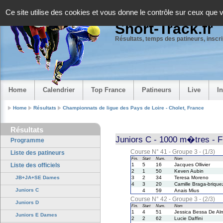
Panneau de gestion des cookies
Ce site utilise des cookies et vous donne le contrôle sur ceux que 
Short-Track.fr
Résultats, temps des patineurs, inscrip
Home
Calendrier
Top France
Patineurs
Live
I
Home
Résultats
Championnats de ligue des Pays de Loire - Cholet, France
Résultats
Juniors C - 1000 m�tres - F
Programme
Course N° 41 - Groupe 3 - (1/3)
Liste des patineurs
Fin.
Start
Num.
Nom
Liste des officiels
1
5
16
Jacques Ollivier
2
1
50
Keven Aubin
JB+JA+SE Dames
3
2
34
Teresa Moreno
4
3
20
Camille Braga-brique
Juniors C
4
59
Anais Mius
Course N° 42 - Groupe 3 - (2/3)
Juniors D
Fin.
Start
Num.
Nom
1
4
51
Jessica Bessa De Al
Juniors E Dames
2
2
62
Lucie Daffini