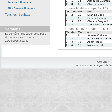
3
1
35
Alex Nieto Guarasa
Juniors E Hommes
4
3
86
Alice Desgardin
Course N° 44 - Groupe 2 - (1/1)
JB + Seniors Hommes
Fin.
Start
Num.
Nom
Tous les résultats
1
2
11
Evan Le Bouill
2
1
56
Oceane Hauguel
3
3
87
Clement Desgardin
4
4
1
Thomas Archambeau
Versions
Course N° 45 - Groupe 1 - (1/1)
Fin.
Start
Num.
Nom
La dernière mise à jour de la base
1
1
6
Antoine Craipeau
de données a été faite le
2
2
30
Rafael Heredia Barb
12/08/2025 à 21:30
3
3
78
Adam Hazet
4
4
10
Marius Lacotte
Copyright 
La dernière mise à jour de la