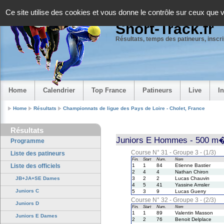
Panneau de gestion des cookies
Ce site utilise des cookies et vous donne le contrôle sur ceux que 
Short-Track.fr
Résultats, temps des patineurs, inscrip
Home
Calendrier
Top France
Patineurs
Live
I
Home
Résultats
Championnats de ligue des Pays de Loire - Cholet, France
Résultats
Juniors E Hommes - 500 m�t
Programme
Course N° 31 - Groupe 3 - (1/3)
Liste des patineurs
Fin.
Start
Num.
Nom
Liste des officiels
1
1
84
Etienne Bastier
2
4
4
Nathan Chiron
JB+JA+SE Dames
3
2
2
Lucas Chauvin
4
5
41
Yassine Amsler
Juniors C
5
3
9
Lucas Guerry
Course N° 32 - Groupe 3 - (2/3)
Juniors D
Fin.
Start
Num.
Nom
1
1
89
Valentin Masson
Juniors E Dames
2
2
76
Benoit Delplace