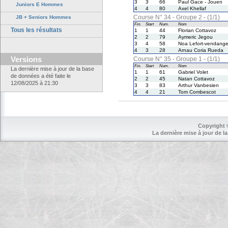
3
3
66
Paul Gace - Jouen
Juniors E Hommes
4
4
80
Axel Khellaf
Course N° 34 - Groupe 2 - (1/1)
JB + Seniors Hommes
Fin.
Start
Num.
Nom
Tous les résultats
1
1
44
Florian Cottavoz
2
2
79
Aymeric Jegou
3
4
58
Noa Lefort-vendang
4
3
28
Arnau Coria Rueda
Versions
Course N° 35 - Groupe 1 - (1/1)
Fin.
Start
Num.
Nom
La dernière mise à jour de la base
1
1
61
Gabriel Volet
de données a été faite le
2
2
45
Natan Cottavoz
12/08/2025 à 21:30
3
3
83
Arthur Vanbesien
4
4
21
Tom Combescot
Copyright 
La dernière mise à jour de la