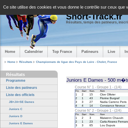
Panneau de gestion des cookies
Ce site utilise des cookies et vous donne le contrôle sur ceux que 
Short-Track.fr
Résultats, temps des patineurs, inscrip
Home
Calendrier
Top France
Patineurs
Live
I
Home
Résultats
Championnats de ligue des Pays de Loire - Cholet, France
Résultats
Juniors E Dames - 500 m�t
Programme
Course N° 1 - Groupe 1 - (1/4)
Liste des patineurs
Fin.
Start
Num.
Nom
Liste des officiels
1
2
15
Cloe Ollivier
2
1
43
Florine Burgraf
JB+JA+SE Dames
3
3
27
Nadia Carreno Peris
4
4
14
Constance Neveux
Juniors C
Course N° 2 - Groupe 1 - (2/4)
Fin.
Start
Num.
Nom
Juniors D
1
2
3
Maiwenn Chauvin
2
1
23
Carla Alvarez Ferna
Juniors E Dames
3
3
65
Lou Dupuis