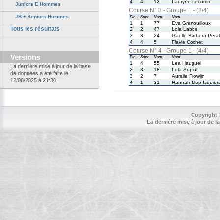
4
4
12
Lauryne Lecomte
Juniors E Hommes
Course N° 3 - Groupe 1 - (3/4)
JB + Seniors Hommes
Fin.
Start
Num.
Nom
1
1
77
Eva Grenouilloux
Tous les résultats
2
2
47
Lola Labbe
3
3
24
Gaelle Barbera Pera
4
4
5
Flavie Cochet
Course N° 4 - Groupe 1 - (4/4)
Versions
Fin.
Start
Num.
Nom
1
4
55
Lea Hauguel
La dernière mise à jour de la base
2
3
18
Lola Supiot
de données a été faite le
3
2
7
Aurelie Frowijn
12/08/2025 à 21:30
4
1
31
Hannah Llop Izquier
Copyright 
La dernière mise à jour de la