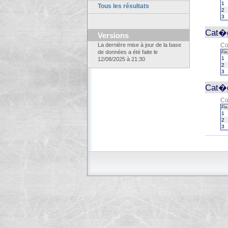
1
Tous les résultats
2
3
Cat�g
Versions
La dernière mise à jour de la base
Co
de données a été faite le
Fin.
1
12/08/2025 à 21:30
2
3
Cat�g
Co
Fin.
1
2
3