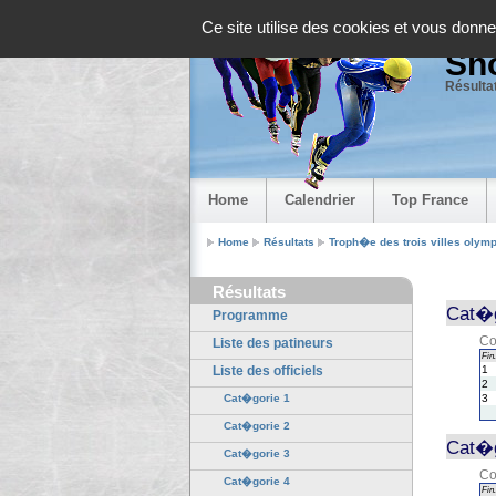
Panneau de gestion des cookies
Ce site utilise des cookies et vous donne
Sho
Résultat
Home
Calendrier
Top France
Home
Résultats
Troph�e des trois villes olympi
Résultats
Cat�g
Programme
Co
Liste des patineurs
Fin.
Liste des officiels
1
2
Cat�gorie 1
3
Cat�gorie 2
Cat�g
Cat�gorie 3
Co
Cat�gorie 4
Fin.