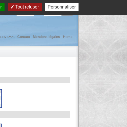
r
Tout refuser
Personnaliser
User :
Pass :
Contact
Mentions légales
Home
Flux RSS