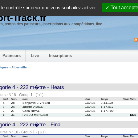
 le contrôle sur ceux que vous souhaitez activer
Tout accepte
rt-Track.fr
s, temps des patineurs, inscriptions aux compétitions, live...
Patineurs
Live
Inscriptions
ques - Albertville
orie 4 - 222 m�tre - Heats
urse N° 8 - Group 1 - (1/1)
Start
Num.
Nom
Club
Temps
Points
Rem.
4
26
Benjamin LIVRIERI
CGALE
0.44.135
3
24
Juliette AMICO
CGALE
1.17.417
2
27
Carla RIVAL
CGALE
1.17.700
1
31
PABLO MERCIER
CSC
DNS
orie 4 - 222 m�tre - Final
urse N° 16 - Group 1 - (1/1)
Start
Num.
Nom
Club
Temps
Points
Rem.