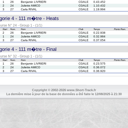
1
26
Benjamin LIVRIERI
CGALE
0.43.452
2
24
Juliette AMICO
CGALE
1.10.432
3
27
Carla RIVAL
CGALE
1.19.994
orie 4 - 111 m�tre - Heats
urse N° 24 - Group 1 - (1/1)
Start
Num.
Nom
Club
Temps
Points
Rem.
2
26
Benjamin LIVRIERI
CGALE
0.22.938
1
24
Juliette AMICO
CGALE
0.32.984
3
27
Carla RIVAL
CGALE
0.37.054
orie 4 - 111 m�tre - Final
urse N° 32 - Group 1 - (1/1)
Start
Num.
Nom
Club
Temps
Points
Rem.
1
26
Benjamin LIVRIERI
CGALE
0.23.575
2
24
Juliette AMICO
CGALE
0.36.072
3
27
Carla RIVAL
CGALE
0.36.920
Copyright © 2002-2026 www.Short-Track.fr
La dernière mise à jour de la base de données a été faite le 12/08/2025 à 21:30