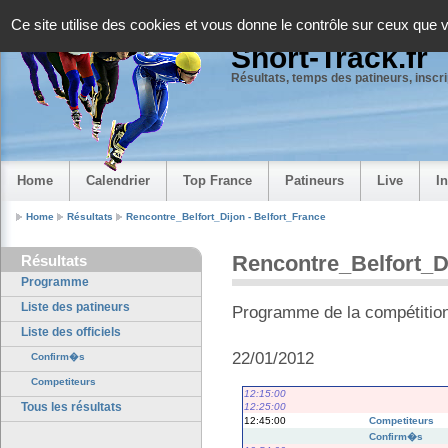
Panneau de gestion des cookies
Ce site utilise des cookies et vous donne le contrôle sur ceux que 
Short-Track.fr
Résultats, temps des patineurs, inscrip
Home
Calendrier
Top France
Patineurs
Live
I
Home
Résultats
Rencontre_Belfort_Dijon - Belfort_France
Rencontre_Belfort_Di
Résultats
Programme
Liste des patineurs
Programme de la compétitio
Liste des officiels
22/01/2012
Confirm�s
Competiteurs
12:15:00
Tous les résultats
12:25:00
12:45:00
Competiteurs
Confirm�s