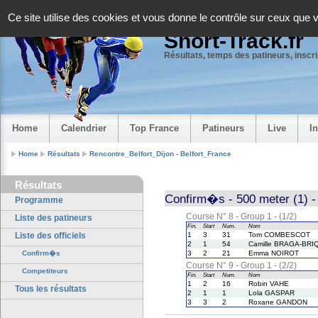
Panneau de gestion des cookies
Ce site utilise des cookies et vous donne le contrôle sur ceux que 
Short-Track.fr
Résultats, temps des patineurs, inscrip
Home
Calendrier
Top France
Patineurs
Live
I
Home
Résultats
Rencontre_Belfort_Dijon - Belfort_France
Résultats
Confirm�s - 500 meter (1) - 
Programme
Course N° 8 - Group 1 - (1/2)
Liste des patineurs
Fin.
Start
Num.
Nom
Liste des officiels
1
3
31
Tom COMBESCOT
2
1
54
Camille BRAGA-BRI
Confirm�s
3
2
21
Emma NOIROT
Course N° 9 - Group 1 - (2/2)
Competiteurs
Fin.
Start
Num.
Nom
1
2
16
Robin VAHE
Tous les résultats
2
1
1
Lola GASPAR
3
3
2
Roxane GANDON