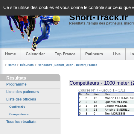
Panneau de gestion des cookies
Ce site utilise des cookies et vous donne le contrôle sur ceux que 
Short-Track.fr
Résultats, temps des patineurs, inscrip
Home
Calendrier
Top France
Patineurs
Live
I
Home
Résultats
Rencontre_Belfort_Dijon - Belfort_France
Résultats
Competiteurs - 1000 meter (2
Programme
Course N° 7 - Group 1 - (1/1)
Liste des patineurs
Fin.
Start
Num.
Nom
1
5
12
Manon HUOT-MARC
Liste des officiels
2
2
13
Quentin MELINE
3
1
15
Louise MILESIE
Confirm�s
4
4
23
Antoine SMERILLI
5
3
9
Tom MOUSSIE
Competiteurs
Tous les résultats