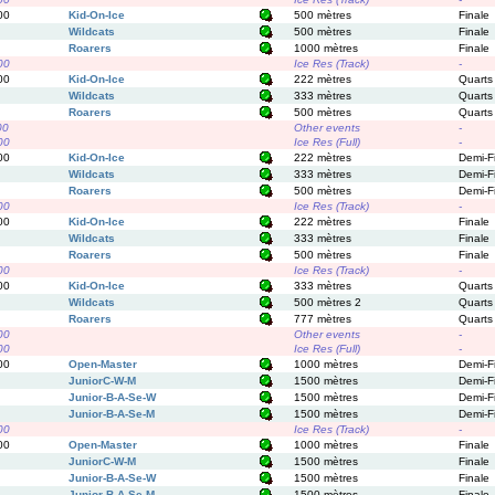
00
Kid-On-Ice
500 mètres
Finale
Wildcats
500 mètres
Finale
Roarers
1000 mètres
Finale
00
Ice Res (Track)
-
00
Kid-On-Ice
222 mètres
Quarts
Wildcats
333 mètres
Quarts
Roarers
500 mètres
Quarts
00
Other events
-
00
Ice Res (Full)
-
00
Kid-On-Ice
222 mètres
Demi-F
Wildcats
333 mètres
Demi-F
Roarers
500 mètres
Demi-F
00
Ice Res (Track)
-
00
Kid-On-Ice
222 mètres
Finale
Wildcats
333 mètres
Finale
Roarers
500 mètres
Finale
00
Ice Res (Track)
-
00
Kid-On-Ice
333 mètres
Quarts
Wildcats
500 mètres 2
Quarts
Roarers
777 mètres
Quarts
00
Other events
-
00
Ice Res (Full)
-
00
Open-Master
1000 mètres
Demi-F
JuniorC-W-M
1500 mètres
Demi-F
Junior-B-A-Se-W
1500 mètres
Demi-F
Junior-B-A-Se-M
1500 mètres
Demi-F
00
Ice Res (Track)
-
00
Open-Master
1000 mètres
Finale
JuniorC-W-M
1500 mètres
Finale
Junior-B-A-Se-W
1500 mètres
Finale
Junior-B-A-Se-M
1500 mètres
Finale