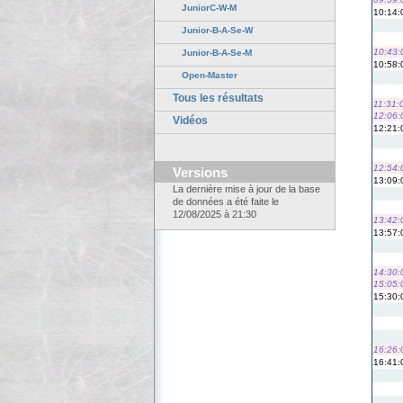
JuniorC-W-M
10:14:
Junior-B-A-Se-W
10:43:
Junior-B-A-Se-M
10:58:
Open-Master
Tous les résultats
11:31:
12:06:
Vidéos
12:21:
12:54:
Versions
13:09:
La dernière mise à jour de la base
de données a été faite le
12/08/2025 à 21:30
13:42:
13:57:
14:30:
15:05:
15:30:
16:26:
16:41: