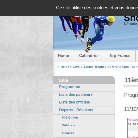
Panneau de gestion des cookies
Ce site utilise des cookies et vous donne
Sho
Résultat
Home
Calendrier
Top France
Home
Live
11ème Trophée du Grand Lion - Belf
11èm
Live
Programme
Progr
Liste des patineurs
Liste des officiels
11/10
Départs - Résultats
Kid-On-Ice
09:00:
09:30:
Wildcats
Roarers
09:59: