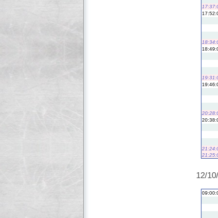
17:37:
17:52:
18:34:
18:49:
19:31:
19:46:
20:28:
20:38:
21:24:
21:25:
12/10
09:00: