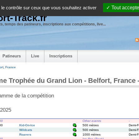
 le contrôle sur ceux que vous souhaitez activer
Tout accepte
rt-Track.fr
s, temps des patineurs, inscriptions aux compétitions, live...
Patineurs
Live
Inscriptions
ort, France
e Trophée du Grand Lion - Belfort, France -
amme de la compétition
/2025
00
Other events
-
00
Kid-On-Ice
500 mètres
Demi-F
Wildcats
500 mètres
Demi-F
Roarers
1000 mètres
Demi-F
00
Ice Res (Track)
-