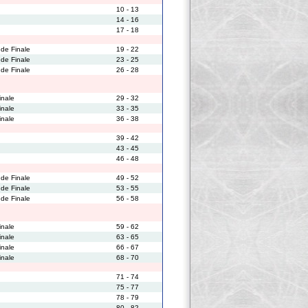
10 - 13
14 - 16
17 - 18
 de Finale
19 - 22
 de Finale
23 - 25
 de Finale
26 - 28
inale
29 - 32
inale
33 - 35
inale
36 - 38
39 - 42
43 - 45
46 - 48
 de Finale
49 - 52
 de Finale
53 - 55
 de Finale
56 - 58
inale
59 - 62
inale
63 - 65
inale
66 - 67
inale
68 - 70
71 - 74
75 - 77
78 - 79
80 - 82