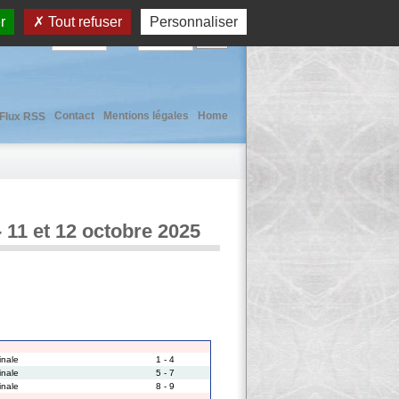
r
Tout refuser
Personnaliser
User :
Pass :
Contact
Mentions légales
Home
Flux RSS
 11 et 12 octobre 2025
inale
1 - 4
inale
5 - 7
inale
8 - 9